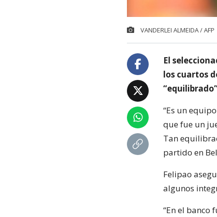
VANDERLEI ALMEIDA / AFP
El selecciona
los cuartos d
“equilibrado”
“Es un equipo
que fue un ju
Tan equilibra
partido en Be
Felipao asegur
algunos integ
“En el banco f