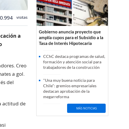
0.994
visitas
Gobierno anuncia proyecto que
icación a
amplía cupos para el Subsidio a la
Tasa de Interés Hipotecaria
o
CChC destaca programas de salud,
formación y atención social para
adores. Creo
trabajadores de la construcción
ates a gol.
"Una muy buena noticia para
és del
Chile": gremios empresariales
destacan aprobación de la
megarreforma
a actitud de
MÁS NOTICIAS
asi