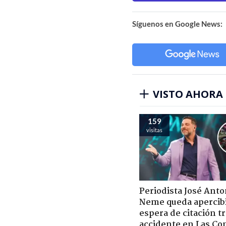
Síguenos en Google News:
VISTO AHORA
159
visitas
Periodista José Anto
Neme queda apercib
espera de citación t
accidente en Las Co