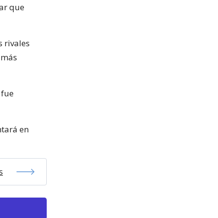
ear que
 rivales
s más
 fue
ntará en
s