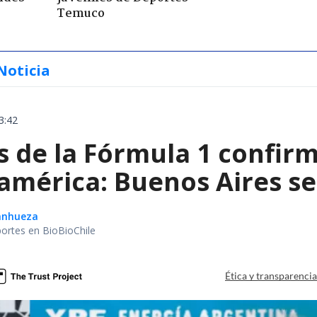
Temuco
Noticia
3:42
de la Fórmula 1 confirm
américa: Buenos Aires se
Sanhueza
portes en BioBioChile
Ética y transparenci