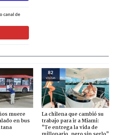
o canal de
82
visitas
años muere
La chilena que cambió su
alado en bus
trabajo para ir a Miami:
ntana
"Te entrega la vida de
millonario, pero sin serlo"