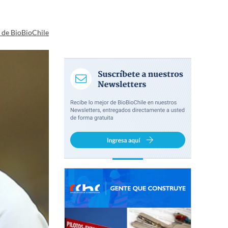
a de BioBioChile