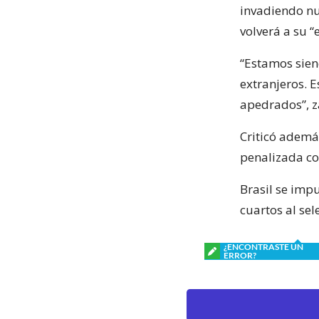
invadiendo nue
volverá a su “
“Estamos sien
extranjeros. 
apedrados”, z
Criticó ademá
penalizada con
Brasil se impu
cuartos al se
¿ENCONTRASTE UN
ERROR?