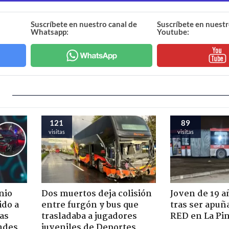
Suscríbete en nuestro canal de
Suscríbete en nuestr
Whatsapp:
Youtube:
121
89
visitas
visitas
nio
Dos muertos deja colisión
Joven de 19 
ido a
entre furgón y bus que
tras ser apuñ
ras
trasladaba a jugadores
RED en La Pi
ndes
juveniles de Deportes