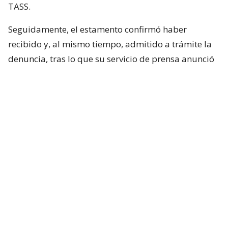
TASS.
Seguidamente, el estamento confirmó haber
recibido y, al mismo tiempo, admitido a trámite la
denuncia, tras lo que su servicio de prensa anunció
que la estudiará el próximo lunes a las 10 de la
mañana.
Las listas electorales de Yábloko, partido fundado
en 1993, para los comicios de septiembre habían
sido aprobadas por la Comisión Electoral Central
(CEC). “Exigimos que se anule el registro de todos los
candidatos a diputado”, insistió Zhuravliov.
La demanda es similar a la que Ródina presentó el mes
pasado en la región noroccidental de Carelia, y que
llevó al Supremo local a excluir a Yábloko de las