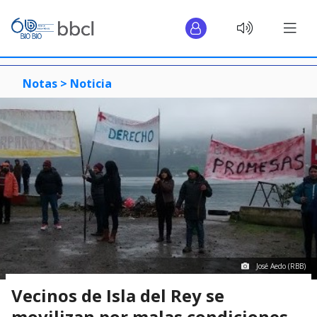
Notas >
Noticia
José Aedo (RBB)
Vecinos de Isla del Rey se
movilizan por malas condiciones