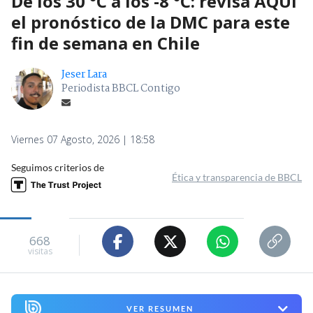
De los 30 °C a los -8 °C: revisa AQUÍ
el pronóstico de la DMC para este
fin de semana en Chile
Jeser Lara
Periodista BBCL Contigo
Viernes 07 Agosto, 2026 | 18:58
Seguimos criterios de
Ética y transparencia de BBCL
668
visitas
VER RESUMEN