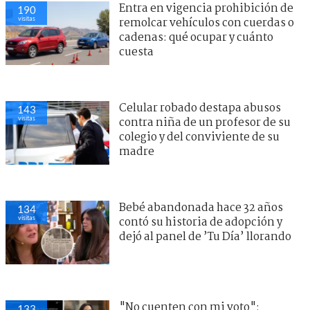
Entra en vigencia prohibición de
190
visitas
remolcar vehículos con cuerdas o
cadenas: qué ocupar y cuánto
cuesta
Celular robado destapa abusos
143
visitas
contra niña de un profesor de su
colegio y del conviviente de su
madre
Bebé abandonada hace 32 años
134
visitas
contó su historia de adopción y
dejó al panel de ’Tu Día’ llorando
"No cuenten con mi voto":
133