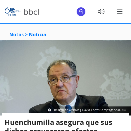
Notas >
Noticia
Imagen de Archivo | David Cortes Serey/AgenciaUNO
Huenchumilla asegura que sus
dichos provocaron efectos