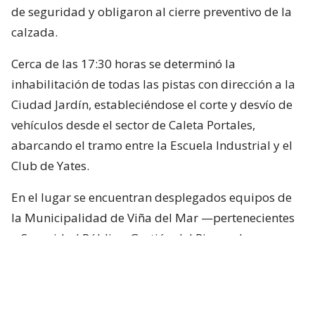
de seguridad y obligaron al cierre preventivo de la
calzada.
Cerca de las 17:30 horas se determinó la
inhabilitación de todas las pistas con dirección a la
Ciudad Jardín, estableciéndose el corte y desvío de
vehículos desde el sector de Caleta Portales,
abarcando el tramo entre la Escuela Industrial y el
Club de Yates.
En el lugar se encuentran desplegados equipos de
la Municipalidad de Viña del Mar —pertenecientes
a Seguridad Pública, Gestión del Riesgo de
Desastres y Operaciones—, quienes trabajan en el
despeje y aseguramiento de la vía con apoyo de
cuatro camiones tolva, un cargador frontal y una