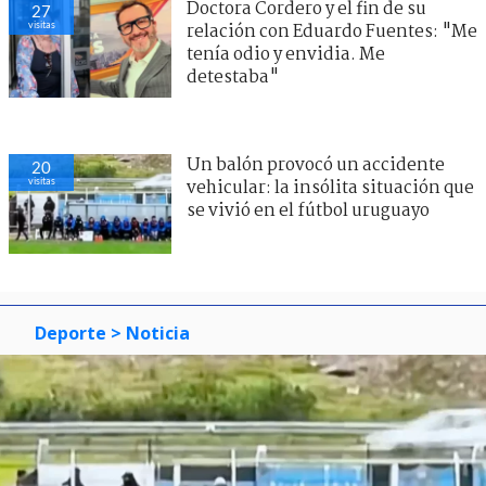
Doctora Cordero y el fin de su
27
visitas
relación con Eduardo Fuentes: "Me
tenía odio y envidia. Me
detestaba"
Un balón provocó un accidente
20
visitas
vehicular: la insólita situación que
se vivió en el fútbol uruguayo
Deporte
> Noticia