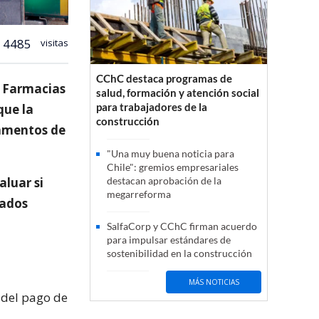
4485
visitas
CChC destaca programas de
e Farmacias
salud, formación y atención social
para trabajadores de la
que la
construcción
camentos de
"Una muy buena noticia para
Chile": gremios empresariales
aluar si
destacan aprobación de la
megarreforma
nados
SalfaCorp y CChC firman acuerdo
para impulsar estándares de
sostenibilidad en la construcción
MÁS NOTICIAS
s del pago de