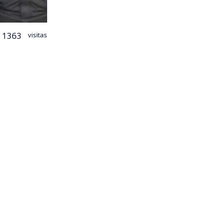
1363
visitas
idez la
urando que
n resolverse
vas
durante
ar la
a reforma