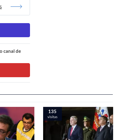
s
o canal de
135
visitas