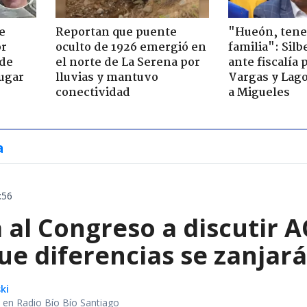
e
Reportan que puente
"Hueón, ten
or
oculto de 1926 emergió en
familia": Silb
 de
el norte de La Serena por
ante fiscalía 
jugar
lluvias y mantuvo
Vargas y Lag
conectividad
a Migueles
a
:56
 al Congreso a discutir 
ue diferencias se zanjar
ki
al en Radio Bío Bío Santiago