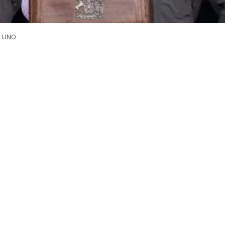
a UNO
VER RESUMEN
 José Antonio Kast
llamó al Congreso a tramitar con rap
a el Crimen Organizado y el Terrorismo (ACOT),
aseg
as que puedan surgir durante el debate legislativo deberá
, votando”.
 abordó este jueves los alcances del paquete de iniciati
 en la Escuela de Carabineros,
un día después de present
ena nacional.
e la ACOT contempla cerca de 30 proyectos de ley y un