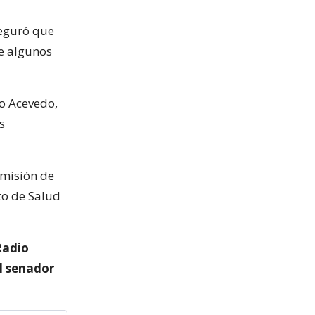
seguró que
e algunos
o Acevedo,
s
omisión de
uto de Salud
Radio
el senador