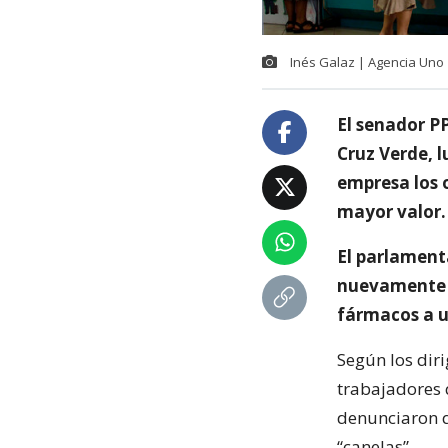
Inés Galaz | Agencia Uno
El senador P
Cruz Verde, 
empresa los 
mayor valor.
El parlamenta
nuevamente l
fármacos a u
Según los dir
trabajadores 
denunciaron qu
“canelas”.