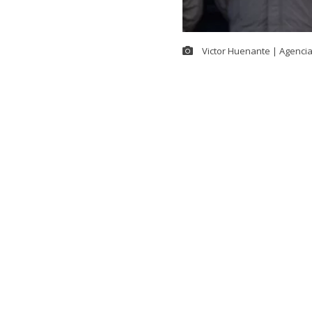
Victor Huenante | Agenci
El
presidente
Agenda Contr
las diferenci
“como siempre
El mandatario
una actividad
agenda en cad
Recordemos qu