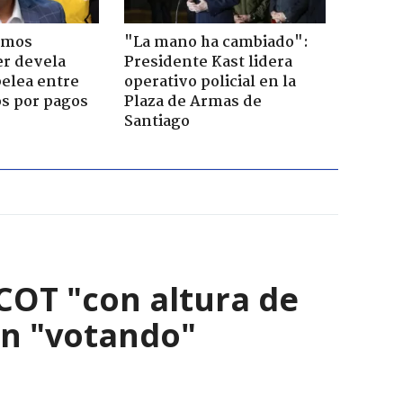
emos
"La mano ha cambiado":
er devela
Presidente Kast lidera
pelea entre
operativo policial en la
os por pagos
Plaza de Armas de
Santiago
ACOT "con altura de
án "votando"