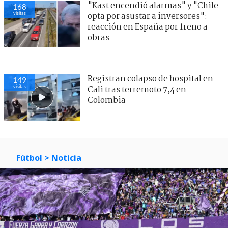
"Kast encendió alarmas" y "Chile
168
visitas
opta por asustar a inversores":
reacción en España por freno a
obras
Registran colapso de hospital en
149
visitas
Cali tras terremoto 7,4 en
Colombia
Fútbol
> Noticia