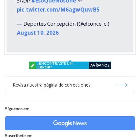
SADP.
#EsoQueNosUne
💜
pic.twitter.com/M6agwQuwB5
— Deportes Concepción (@elconce_cl)
August 10, 2026
¿ENCONTRASTE UN
AVÍSANOS
ERROR?
Revisa nuestra página de correcciones
Síguenos en:
Suscríbete en: