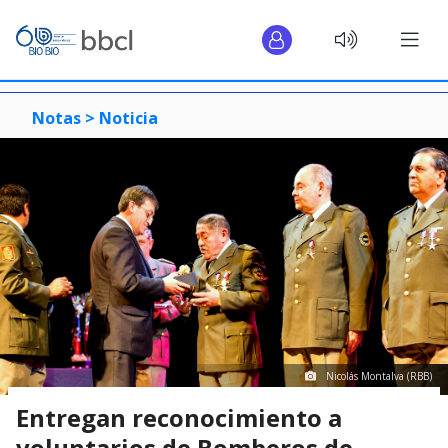
Notas >
Noticia
Nicolás Montalva (RBB)
Entregan reconocimiento a
voluntarios de Bomberos de