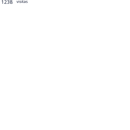
1238
visitas
 ministro de
Antonio
rismo
 en la red
e detalló el
lde Eduardo
Orden y
zamos la
s de 5.000