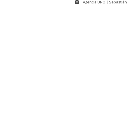
Agencia UNO | Sebastián 
En el contexto
Seguridad,
Ma
Kast
se refiri
(ACOT). El ma
social X.
El presidente 
despliegue. “
Espinoza, al 
Seguridad de 
formación de f
Investigacion