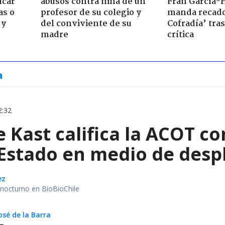
lcar
abusos contra niña de un
Fran García-
as o
profesor de su colegio y
manda recado
 y
del conviviente de su
Cofradía’ tras
madre
crítica
a
2:32
e Kast califica la ACOT 
 Estado en medio de despl
ez
r nocturno en BioBioChile
osé de la Barra