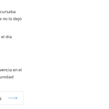
 cursaba
e no lo dejó
 el día
encia en el
munidad
s