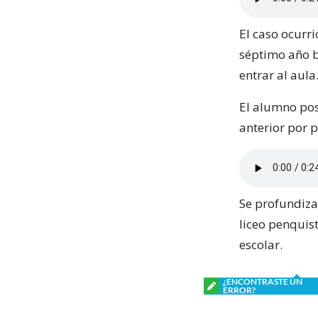
El caso ocurr
séptimo año b
entrar al aula
El alumno pos
anterior por 
Se profundiza
liceo penquis
escolar.
¿ENCONTRASTE UN
ERROR?