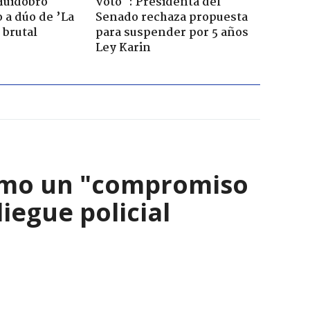
Huidobro
voto": Presidenta del
 a dúo de ’La
Senado rechaza propuesta
 brutal
para suspender por 5 años
Ley Karin
como un "compromiso
iegue policial