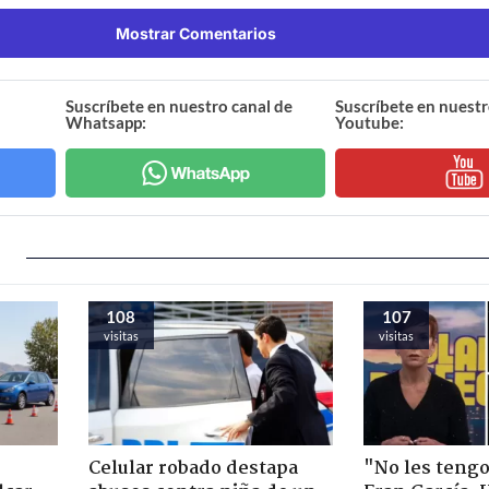
Mostrar Comentarios
Suscríbete en nuestro canal de
Suscríbete en nuestr
Whatsapp:
Youtube:
108
107
visitas
visitas
Celular robado destapa
"No les teng