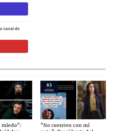
o canal de
83
visitas
o miedo":
"No cuenten con mi