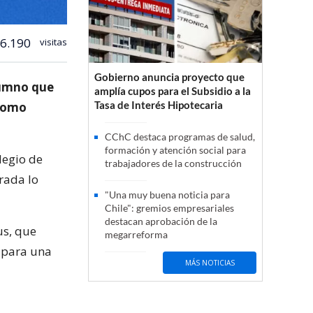
6.190
visitas
Gobierno anuncia proyecto que
lumno que
amplía cupos para el Subsidio a la
Tasa de Interés Hipotecaria
 como
CChC destaca programas de salud,
formación y atención social para
legio de
trabajadores de la construcción
rada lo
"Una muy buena noticia para
Chile": gremios empresariales
destacan aprobación de la
us, que
megarreforma
a para una
MÁS NOTICIAS