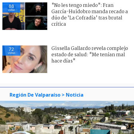
"No les tengo miedo": Fran
88
visitas
García-Huidobro manda recado a
dúo de ’La Cofradía’ tras brutal
crítica
Gissella Gallardo revela complejo
72
visitas
estado de salud: "Me tenían mal
hace días"
Región De Valparaíso
> Noticia