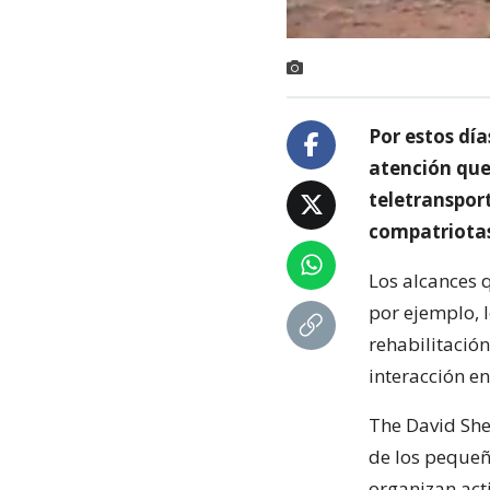
Por estos día
atención que
teletranspor
compatriotas
Los alcances 
por ejemplo, 
rehabilitació
interacción en
The David Shel
de los pequeño
organizan act