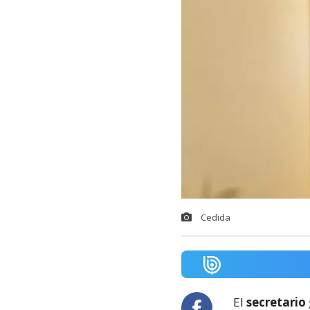
Cedida
El
secretario