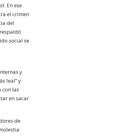
t. En ese
tra el crimen
ia del
 respaldó
ido social se
internas y
s leal” y
 con las
star en sacar
edores de
molestia