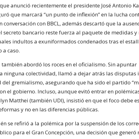
que anunció recientemente el presidente José Antonio Kas
guró que marcará “un punto de inflexión” en la lucha con
n conversación con BBCL, además descartó que la ausenc
l secreto bancario reste fuerza al paquete de medidas y
uales indultos a exuniformados condenados tras el estall
o a caso.
 también abordó los roces en el oficialismo. Sin apuntar
 ninguna colectividad, llamó a dejar atrás las disputas 
ol del gremialismo, asegurando que ha sido el partido “má
on el gobierno. Incluso, aunque evitó entrar en polémicas
elyn Matthei (también UDI), insistió en que el foco debe e
eformas y no en las diferencias públicas.
n se refirió a la polémica por la suspensión de los corr
blico para el Gran Concepción, una decisión que generó 