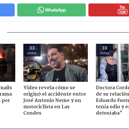
33
33
visitas
visitas
mails
Video revela cómo se
Doctora Corde
 trama
originó el accidente entre
de su relació
s por
José Antonio Neme y un
Eduardo Fuen
motociclista en Las
tenía odio y 
Condes
detestaba"