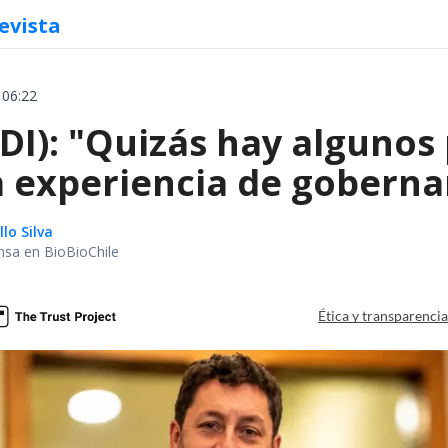
evista
 06:22
I): "Quizás hay algunos 
a experiencia de goberna
lo Silva
nsa en BioBioChile
Ética y transparenci