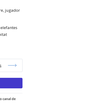
re, jugador
.
 elefantes
itat
s
o canal de