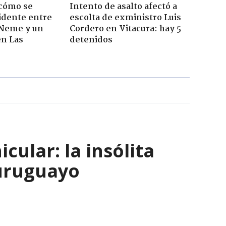
 cómo se
Intento de asalto afectó a
cidente entre
escolta de exministro Luis
 Neme y un
Cordero en Vitacura: hay 5
en Las
detenidos
ular: la insólita
 uruguayo