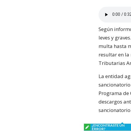
Según informó
leves y grave
multa hasta m
resultar en la
Tributarias A
La entidad ag
sancionatorio.
Programa de C
descargos ant
sancionatorio
¿ENCONTRASTE UN
ERROR?