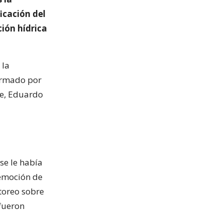
icación del
ción hídrica
 la
firmado por
te, Eduardo
se le había
remoción de
itoreo sobre
 fueron