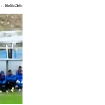
a de BioBioChile