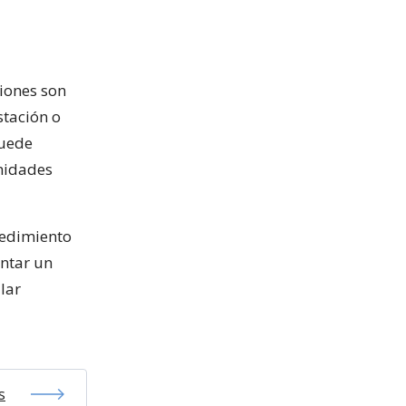
iones son
stación o
puede
Unidades
cedimiento
entar un
lar
s