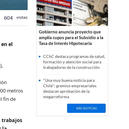
604
visitas
Gobierno anuncia proyecto que
amplía cupos para el Subsidio a la
Tasa de Interés Hipotecaria
 en el
CChC destaca programas de salud,
formación y atención social para
),
trabajadores de la construcción
"Una muy buena noticia para
ión
Chile": gremios empresariales
000 metros
destacan aprobación de la
megarreforma
l fin de
.
MÁS NOTICIAS
 trabajos
 la