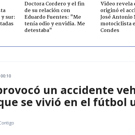
Doctora Cordero y el fin
Video revela
sta
de su relación con
originó el ac
y sur:
Eduardo Fuentes: "Me
José Antonio
ctadas
tenía odio y envidia. Me
motociclista 
detestaba"
Condes
 00:10
rovocó un accidente vehic
que se vivió en el fútbol
Contigo