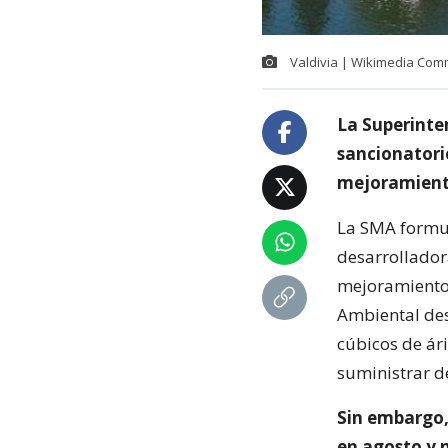
Valdivia | Wikimedia Co
La Superinte
sancionatori
mejoramiento
La SMA formul
desarrollador
mejoramiento 
Ambiental des
cúbicos de ári
suministrar de
Sin embargo,
en agosto y 