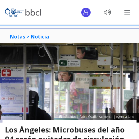
Notas >
Noticia
Archivo | Pablo Ovalle Isasmendi | Agencia Uno
Los Ángeles: Microbuses del año
94 serán quitadas de circulación