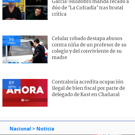
García-Huidobro manda recado a
dúo de ’La Cofradía’ tras brutal
crítica
Celular robado destapa abusos
96
visitas
contra niña de un profesor de su
colegio y del conviviente de su
madre
Contraloría acredita ocupación
89
visitas
ilegal de bien fiscal por parte de
delegado de Kast en Chañaral
Nacional
> Noticia