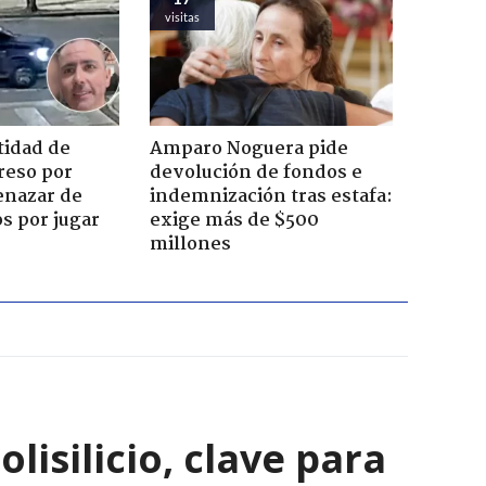
visitas
tidad de
Amparo Noguera pide
reso por
devolución de fondos e
enazar de
indemnización tras estafa:
s por jugar
exige más de $500
millones
isilicio, clave para