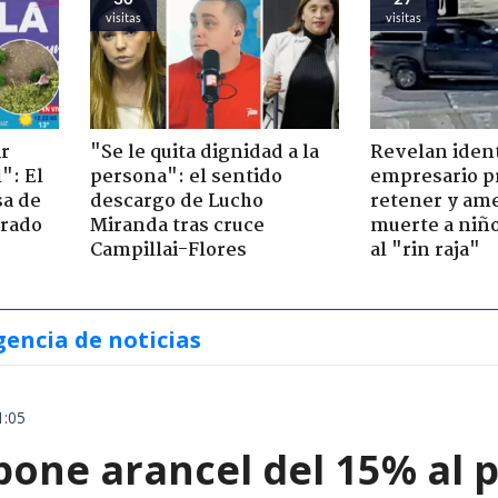
visitas
visitas
ir
"Se le quita dignidad a la
Revelan iden
": El
persona": el sentido
empresario p
sa de
descargo de Lucho
retener y am
trado
Miranda tras cruce
muerte a niño
Campillai-Flores
al "rin raja"
gencia de noticias
1:05
ne arancel del 15% al pol