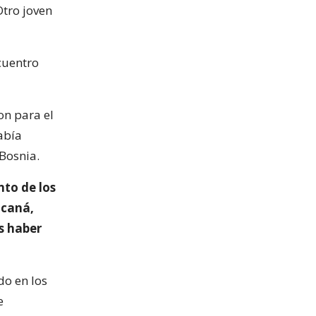
Otro joven
cuentro
on para el
abía
 Bosnia.
nto de los
acaná,
s haber
do en los
e