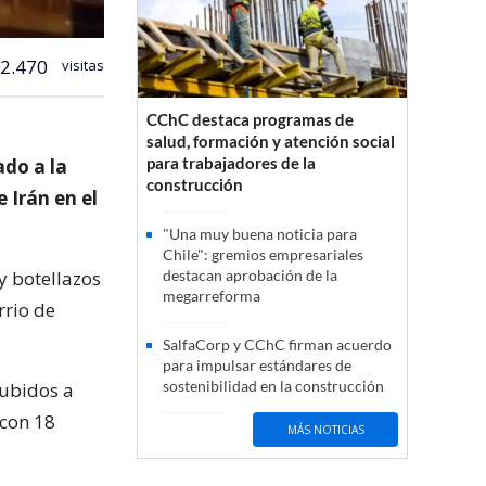
2.470
visitas
CChC destaca programas de
salud, formación y atención social
para trabajadores de la
ado a la
construcción
 Irán en el
"Una muy buena noticia para
Chile": gremios empresariales
y botellazos
destacan aprobación de la
megarreforma
rrio de
SalfaCorp y CChC firman acuerdo
para impulsar estándares de
sostenibilidad en la construcción
subidos a
 con 18
MÁS NOTICIAS