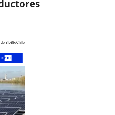
nductores
a de BioBioChile