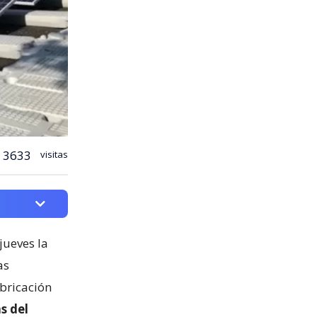
3633
visitas
jueves la
as
abricación
s del