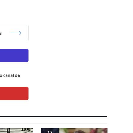
s
o canal de
17