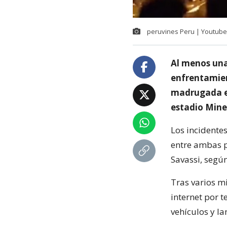
peruvines Peru | Youtube
Al menos una
enfrentamien
madrugada en
estadio Minei
Los incidentes
entre ambas pa
Savassi, según
Tras varios m
internet por t
vehículos y l