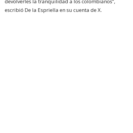
devolverles la tranquilidad a los colombianos”,
escribió De la Espriella en su cuenta de X.
Lee también...
De la Espriella promete lucha sin
tregua a "narcoterrorismo" y
fumigar cultivos ilícitos
Más ataques
A menos de un día de la investidura del nuevo
presidente de Colombia, otros ataques con
explosivos se han perpetrado en diferentes partes
del país.
El gobernador de Antioquia, Andrés Julián Rendón,