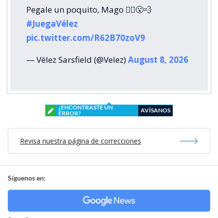
Pegale un poquito, Mago 🧙‍♂️😮‍💨
#JuegaVélez
pic.twitter.com/R62B70zoV9
— Vélez Sarsfield (@Velez)
August 8, 2026
¿ENCONTRASTE UN
AVÍSANOS
ERROR?
Revisa nuestra página de correcciones
Síguenos en: