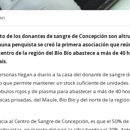
UNO
nto de los donantes de sangre de Concepción son altru
muna penquista se creó la primera asociación que reú
centro de la región del Bío Bío abastece a más de 40 h
aís.
ersonas llegan a diario a la casa del donante de sangre d
lo que permite mantener un stock suficiente de unidades
óbulos rojos y de plasma para abastecer a más de 40 hos
nicas privadas, del Maule, Bío Bío y del norte de la región
ncia al Centro de Sangre de Concepción, es que el 50% de 
ltruistas, en el resto del país la cifra bordea el 20%. Ant