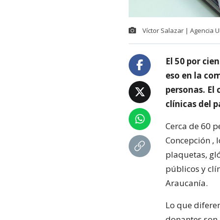
Víctor Salazar | Agencia 
El 50 por cie
eso en la co
personas. El 
clínicas del p
Cerca de 60 p
Concepción , 
plaquetas, gl
públicos y clí
Araucanía.
Lo que difere
donantes son a