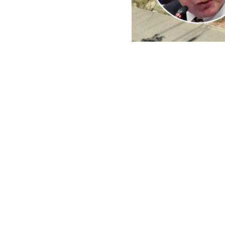
ARCHIVO | Agencia UNO | 
Este viernes e
del Minister
reconstrucci
En ese context
empresas cuest
peritajes espe
sector El Oliva