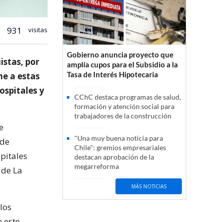
931
visitas
Gobierno anuncia proyecto que
istas, por
amplía cupos para el Subsidio a la
Tasa de Interés Hipotecaria
ne a estas
ospitales y
CChC destaca programas de salud,
formación y atención social para
trabajadores de la construcción
e
"Una muy buena noticia para
 de
Chile": gremios empresariales
pitales
destacan aprobación de la
megarreforma
 de La
MÁS NOTICIAS
los
e este