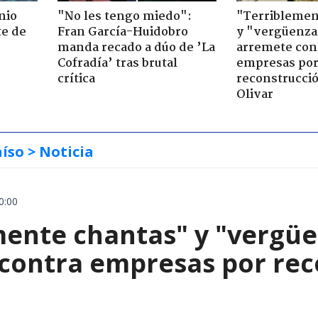
nio
"No les tengo miedo":
"Terriblemen
te de
Fran García-Huidobro
y "vergüenza
manda recado a dúo de ’La
arremete con
Cofradía’ tras brutal
empresas po
crítica
reconstrucció
Olivar
aíso
> Noticia
0:00
mente chantas" y "vergüe
contra empresas por reco