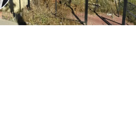
1
Edición BBCL
VER RESUMEN
l
ministro Iván Poduje realizó su primera cuenta públ
io de Vivienda y Urbanismo
, instancia donde
se volvió a
ón de Viña del Mar tras el megaincendio de 2024
.
o, y sin dar nombres, el jefe del Minvu calificó como “cha
ionadas por la reconstrucción. Todo, a días del inicio d
cializados en las viviendas de la constructora San Sebast
r.