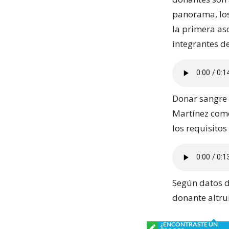
panorama, los
la primera aso
integrantes d
Donar sangre e
Martínez come
los requisitos
Según datos d
donante altrui
¿ENCONTRASTE UN