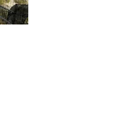
0.992
visitas
ica a cargo
 referir a la
ntas” a las
e los
ián en el