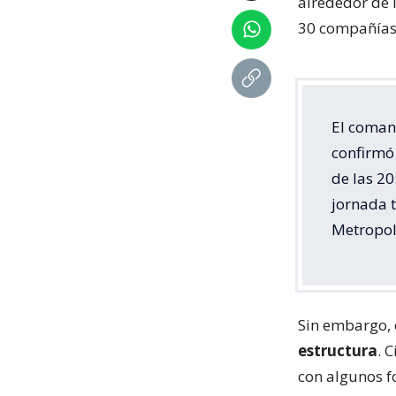
alrededor de 
30 compañías 
El coman
confirmó 
de las 20
jornada 
Metropol
Sin embargo, 
estructura
. 
con algunos f