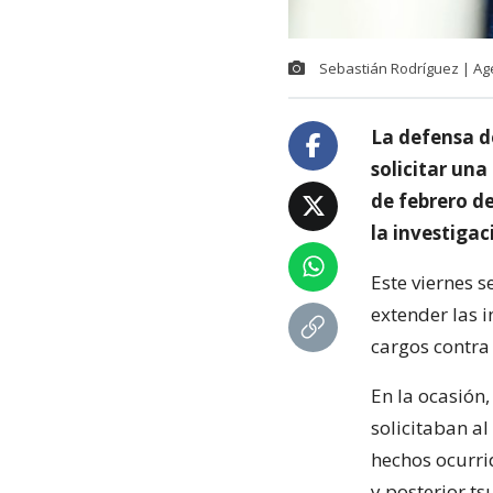
Sebastián Rodríguez | A
La defensa de
solicitar una
de febrero de
la investigac
Este viernes 
extender las 
cargos contra
En la ocasión,
solicitaban al
hechos ocurri
y posterior t