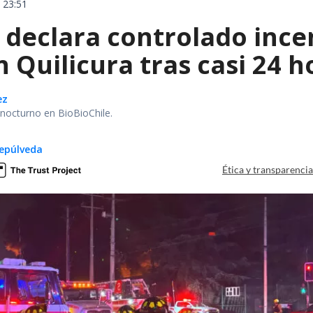
 23:51
declara controlado ince
 Quilicura tras casi 24 
ez
r nocturno en BioBioChile.
epúlveda
Ética y transparenci