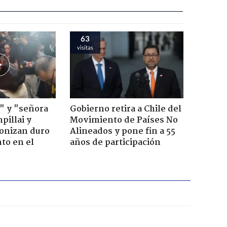
63
visitas
" y "señora
Gobierno retira a Chile del
pillai y
Movimiento de Países No
gonizan duro
Alineados y pone fin a 55
to en el
años de participación