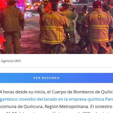
/ Agencia UNO
VER RESUMEN
24 horas desde su inicio, el Cuerpo de Bomberos de Quili
igantesco incendio declarado en la empresa química Pa
 comuna de Quilicura, Región Metropolitana. El siniestr