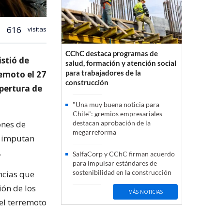
616
visitas
CChC destaca programas de
istió de
salud, formación y atención social
para trabajadores de la
remoto el 27
construcción
apertura de
"Una muy buena noticia para
Chile": gremios empresariales
ones de
destacan aprobación de la
megarreforma
e imputan
.
SalfaCorp y CChC firman acuerdo
para impulsar estándares de
sostenibilidad en la construcción
encias que
ión de los
MÁS NOTICIAS
el terremoto