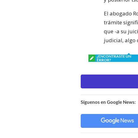
El abogado Ro
trámite signif
que -a su juic
judicial, algo
¿ENCONTRASTE UN
ERROR?
Síguenos en Google News: