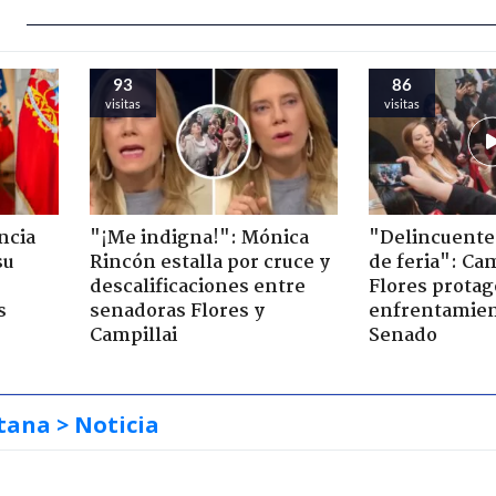
93
86
visitas
visitas
ncia
"¡Me indigna!": Mónica
"Delincuente
su
Rincón estalla por cruce y
de feria": Cam
descalificaciones entre
Flores prota
s
senadoras Flores y
enfrentamien
Campillai
Senado
tana
> Noticia