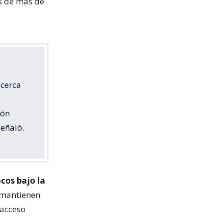
os de más de
 cerca
ión
señaló.
ocos bajo la
 mantienen
 acceso