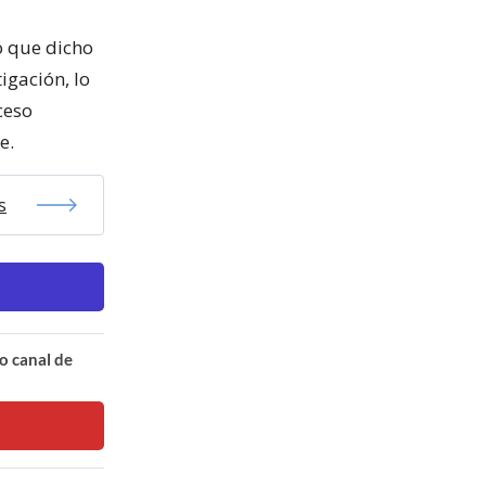
ó que dicho
igación, lo
ceso
e.
s
o canal de