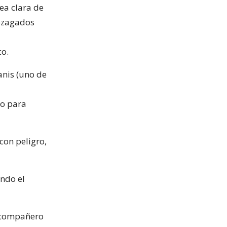
ea clara de
rezagados
co.
anis (uno de
go para
con peligro,
ando el
u compañero