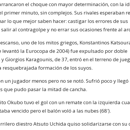
 arrancaron el choque con mayor determinación, con la id
el primer minuto, sin complejos. Sus rivales esperaban 
ar lo que mejor saben hacer: castigar los errores de sus
 salir al contragolpe y no errar sus ocasiones frente al ar
descanso, uno de los mitos griegos, Konstantinos Katsour
e levantó la Eurocopa de 2004) fue expulsado por doble
y Giorgios Karagounis, de 37, entró en el terreno de jue
 resquebrajada formación de los suyos.
on un jugador menos pero no se notó. Sufrió poco y llegó 
es que pudo pasar la mitad de cancha.
hito Okubo tuvo el gol con un remate con la izquierda cu
aba vencido pero el balón voló a las nubes (68′).
arrilero diestro Atsuto Uchida quiso solidarizarse con s