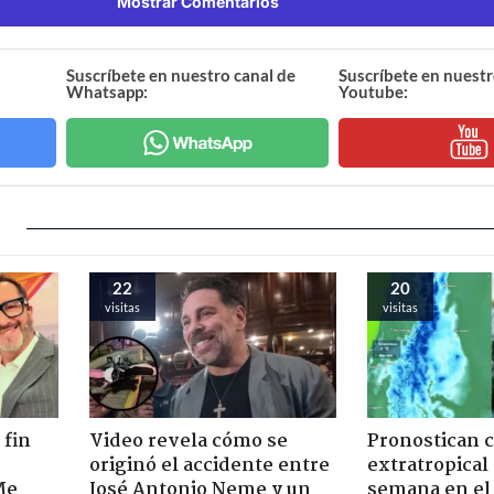
Mostrar Comentarios
Suscríbete en nuestro canal de
Suscríbete en nuestr
Whatsapp:
Youtube:
22
20
visitas
visitas
 fin
Video revela cómo se
Pronostican c
originó el accidente entre
extratropical
Me
José Antonio Neme y un
semana en el 