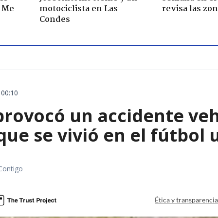
. Me
motociclista en Las
revisa las zo
Condes
 00:10
rovocó un accidente vehic
que se vivió en el fútbol
Contigo
Ética y transparenci