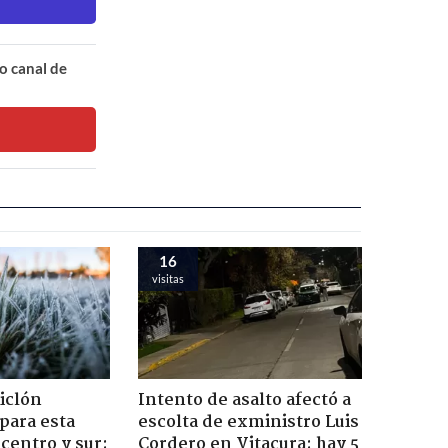
o canal de
16
visitas
iclón
Intento de asalto afectó a
 para esta
escolta de exministro Luis
centro y sur:
Cordero en Vitacura: hay 5