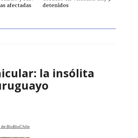
nas afectadas
detenidos
ular: la insólita
 uruguayo
a de BioBioChile