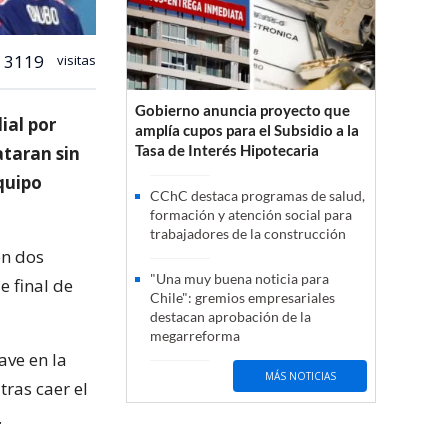
3119
visitas
Gobierno anuncia proyecto que
ial por
amplía cupos para el Subsidio a la
Tasa de Interés Hipotecaria
ataran sin
quipo
CChC destaca programas de salud,
formación y atención social para
trabajadores de la construcción
en dos
"Una muy buena noticia para
e final de
Chile": gremios empresariales
destacan aprobación de la
megarreforma
ave en la
MÁS NOTICIAS
ras caer el
.