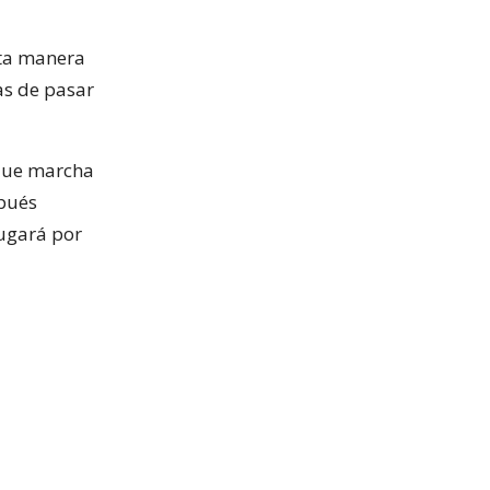
sta manera
as de pasar
 que marcha
spués
jugará por