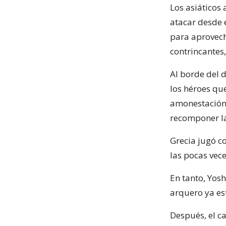
Los asiáticos
atacar desde 
para aprovech
contrincantes,
Al borde del 
los héroes qu
amonestación 
recomponer la
Grecia jugó c
las pocas vec
En tanto, Yos
arquero ya est
Después, el c