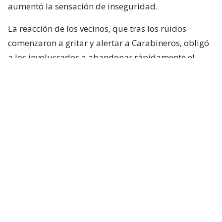
aumentó la sensación de inseguridad.
La reacción de los vecinos, que tras los ruidos
comenzaron a gritar y alertar a Carabineros, obligó
a los involucrados a abandonar rápidamente el
domicilio. Con el fin de intimidar a los residentes del
sector, efectuaron
tres disparos al aire
, hecho que
no terminó con personas lesionadas.
El inspector Eduardo Isla, de la Brigada
Investigadora de Robos Metropolitana Sur de la PDI,
detalló el actuar de la banda. “Ingresan fracturando
uno de los ventanales y, una vez dentro, utilizando
armas de fuego, intimidan al núcleo familiar,
logrando sustraer diversas especies. Sin embargo,
debido al actuar de vecinos, huyen del lugar”,