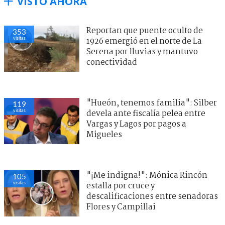
VISTO AHORA
Reportan que puente oculto de
353
visitas
1926 emergió en el norte de La
Serena por lluvias y mantuvo
conectividad
"Hueón, tenemos familia": Silber
119
visitas
devela ante fiscalía pelea entre
Vargas y Lagos por pagos a
Migueles
"¡Me indigna!": Mónica Rincón
105
visitas
estalla por cruce y
descalificaciones entre senadoras
Flores y Campillai