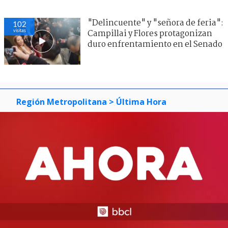
"Delincuente" y "señora de feria":
102
visitas
Campillai y Flores protagonizan
duro enfrentamiento en el Senado
Región Metropolitana
> Última Hora