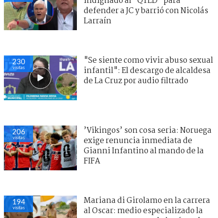
indignado al "QTLD" para
defender a JC y barrió con Nicolás
Larraín
"Se siente como vivir abuso sexual
230
visitas
infantil": El descargo de alcaldesa
de La Cruz por audio filtrado
’Vikingos’ son cosa seria: Noruega
206
visitas
exige renuncia inmediata de
Gianni Infantino al mando de la
FIFA
Mariana di Girolamo en la carrera
194
visitas
al Oscar: medio especializado la