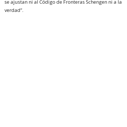
se ajustan ni al Código de Fronteras Schengen ni a la
verdad”.
Desde Madrid aseguran que ninguno de los
migrantes que ingresó irregularmente a Ceuta
“pudo ni puede entrar libremente al espacio
Schengen porque la ciudad autónoma tiene un
régimen especial en el mismo”.
Lee también...
Italia corta libre tránsito con
España por crisis en Ceuta: decreta
controles en puertos y
aeropuertos
Junto con afirmar que la mayoría de los inmigrantes
ya regresó a Marruecos, el Gobierno de Sánchez