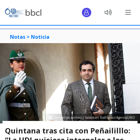
Notas >
Noticia
Imagen de Archivo | Sebastián Rodríguez/AgenciaUNO
Quintana tras cita con Peñaililllo:
“La UDI quisiera interpelar a los