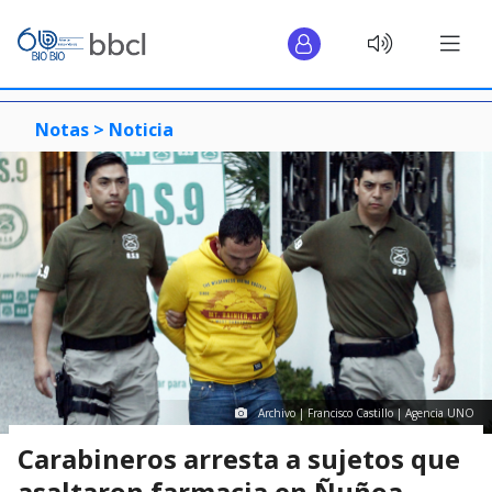
Notas >
Noticia
Archivo | Francisco Castillo | Agencia UNO
Carabineros arresta a sujetos que
asaltaron farmacia en Ñuñoa