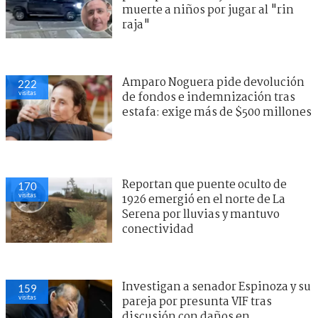
muerte a niños por jugar al "rin
raja"
Amparo Noguera pide devolución
222
visitas
de fondos e indemnización tras
estafa: exige más de $500 millones
Reportan que puente oculto de
170
visitas
1926 emergió en el norte de La
Serena por lluvias y mantuvo
conectividad
Investigan a senador Espinoza y su
159
visitas
pareja por presunta VIF tras
discusión con daños en