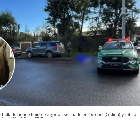
e hallado herido hombre egipcio asesinado en Coronel (Cedida); y foto de
cia UNO) | Edición BBCL
VER RESUMEN