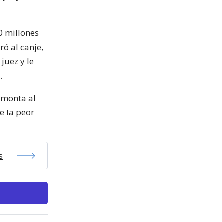
0 millones
ó al canje,
juez y le
.
remonta al
e la peor
s