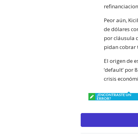
refinanciacion
Peor aún, Kic
de dólares co
por cláusula 
pidan cobrar 
El origen de e
‘default’ por
crisis económi
¿ENCONTRASTE UN
ERROR?