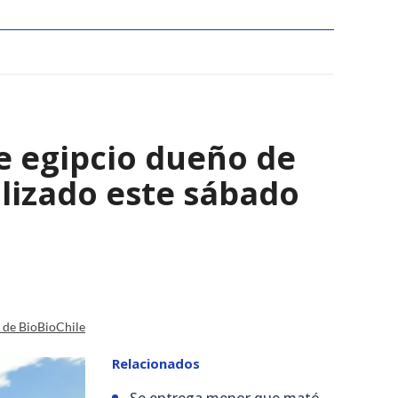
e egipcio dueño de
lizado este sábado
a de BioBioChile
Relacionados
Se entrega menor que mató