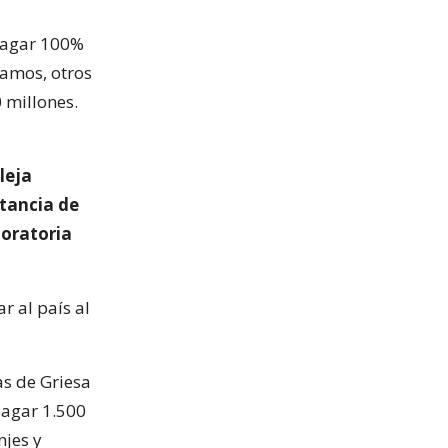
pagar 100%
gamos, otros
 millones.
leja
stancia de
oratoria
r al país al
as de Griesa
pagar 1.500
njes y