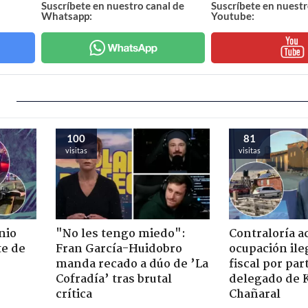
Suscríbete en nuestro canal de
Suscríbete en nuestr
Whatsapp:
Youtube:
100
81
visitas
visitas
nio
"No les tengo miedo":
Contraloría a
te de
Fran García-Huidobro
ocupación ile
manda recado a dúo de ’La
fiscal por par
Cofradía’ tras brutal
delegado de 
crítica
Chañaral