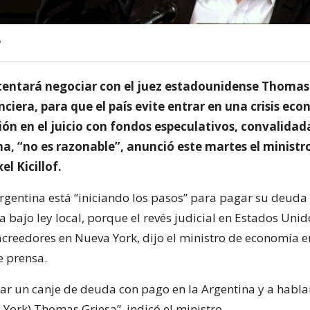
P
tentará negociar con el juez estadounidense Thomas
ciera, para que el país evite entrar en una crisis ec
ión en el juicio con fondos especulativos, convalidada
a, “no es razonable”, anunció este martes el ministr
l Kicillof.
Argentina está “iniciando los pasos” para pagar su deuda
a bajo ley local, porque el revés judicial en Estados Uni
 acreedores en Nueva York, dijo el ministro de economía e
e prensa.
iar un canje de deuda con pago en la Argentina y a hablar
York) Thomas Griesa”, indicó el ministro.