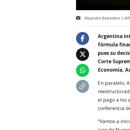
Alejandro Belvedere | AF
Argentina in
fórmula finan
pues su decis
Corte Suprem
Economía, Axe
En paralelo, 
reestructurad
el pago a los
conferencia d
“Vamos a inic
juez de Nueva 