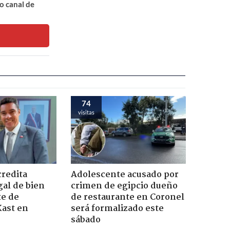
o canal de
74
visitas
credita
Adolescente acusado por
gal de bien
crimen de egipcio dueño
te de
de restaurante en Coronel
Kast en
será formalizado este
sábado