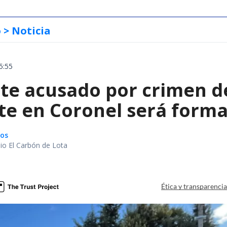
o
> Noticia
5:55
te acusado por crimen d
te en Coronel será forma
gos
io El Carbón de Lota
a
Ética y transparenci