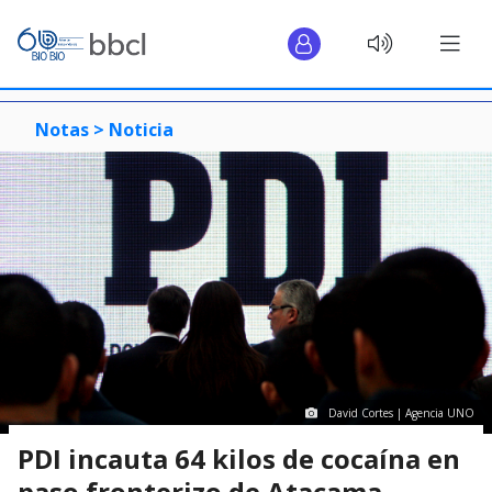
Notas >
Noticia
David Cortes | Agencia UNO
PDI incauta 64 kilos de cocaína en
paso fronterizo de Atacama