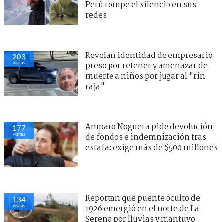
Perú rompe el silencio en sus
redes
Revelan identidad de empresario
203
visitas
preso por retener y amenazar de
muerte a niños por jugar al "rin
raja"
Amparo Noguera pide devolución
177
visitas
de fondos e indemnización tras
estafa: exige más de $500 millones
Reportan que puente oculto de
134
visitas
1926 emergió en el norte de La
Serena por lluvias y mantuvo