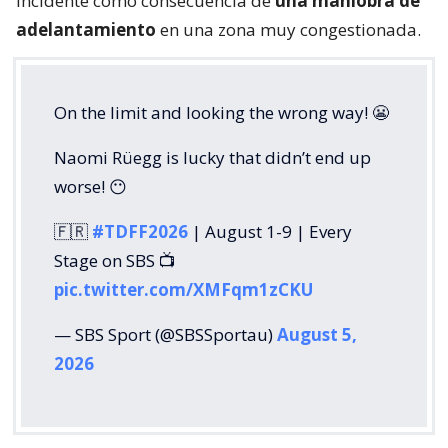
incidente como consecuencia de
una maniobra de
adelantamiento
en una zona muy congestionada.
On the limit and looking the wrong way! 😬
Naomi Rüegg is lucky that didn’t end up
worse! 😶
🇫🇷
#TDFF2026
| August 1-9 | Every
Stage on SBS 📺
pic.twitter.com/XMFqm1zCKU
— SBS Sport (@SBSSportau)
August 5,
2026