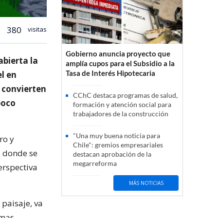
380
visitas
Gobierno anuncia proyecto que
abierta la
amplía cupos para el Subsidio a la
Tasa de Interés Hipotecaria
el en
e convierten
CChC destaca programas de salud,
poco
formación y atención social para
trabajadores de la construcción
"Una muy buena noticia para
ro y
Chile": gremios empresariales
, donde se
destacan aprobación de la
megarreforma
erspectiva
MÁS NOTICIAS
 paisaje, va
rmas