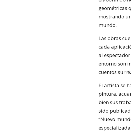
geométricas qu
mostrando un 
mundo.
Las obras cue
cada aplicaci
al espectador 
entorno son i
cuentos surrea
El artista se 
pintura, acuar
bien sus trab
sido publicad
“Nuevo mundo: 
especializada 