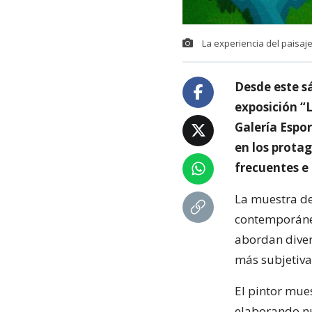
La experiencia del paisaje
Desde este s
exposición “L
Galería Espor
en los prota
frecuentes e 
La muestra del
contemporáneo
abordan diver
más subjetiva
El pintor mues
elaborando nu