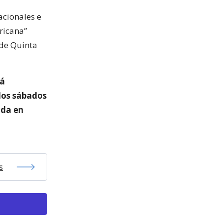
acionales e
ricana”
 de Quinta
rá
 los sábados
ada en
s