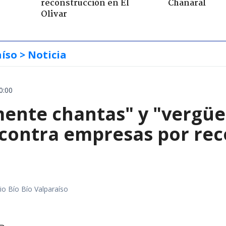
reconstrucción en El
Chañaral
Olivar
aíso
> Noticia
0:00
mente chantas" y "vergüe
contra empresas por reco
io Bío Bío Valparaíso
a