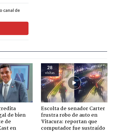
o canal de
28
visitas
credita
Escolta de senador Carter
gal de bien
frustra robo de auto en
te de
Vitacura: reportan que
Kast en
computador fue sustraído