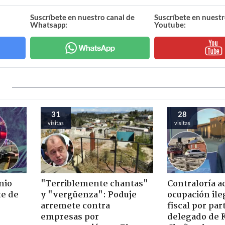
Suscríbete en nuestro canal de
Suscríbete en nuestr
Whatsapp:
Youtube:
31
28
visitas
visitas
nio
"Terriblemente chantas"
Contraloría a
te de
y "vergüenza": Poduje
ocupación ile
arremete contra
fiscal por par
empresas por
delegado de 