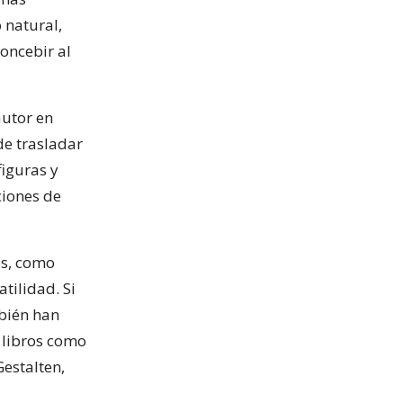
 natural,
oncebir al
autor en
de trasladar
figuras y
ciones de
os, como
tilidad. Si
mbién han
n libros como
Gestalten,