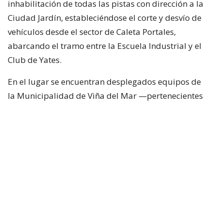
inhabilitación de todas las pistas con dirección a la
Ciudad Jardín, estableciéndose el corte y desvío de
vehículos desde el sector de Caleta Portales,
abarcando el tramo entre la Escuela Industrial y el
Club de Yates.
En el lugar se encuentran desplegados equipos de
la Municipalidad de Viña del Mar —pertenecientes
a Seguridad Pública, Gestión del Riesgo de
Desastres y Operaciones—, quienes trabajan en el
despeje y aseguramiento de la vía con apoyo de
cuatro camiones tolva, un cargador frontal y una
retroexcavadora.
Lee también...
"Terriblemente chantas" y
"vergüenza": Poduje arremete