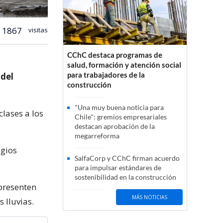
1867
visitas
CChC destaca programas de
salud, formación y atención social
para trabajadores de la
 del
construcción
"Una muy buena noticia para
lases a los
Chile": gremios empresariales
destacan aprobación de la
megarreforma
egios
SalfaCorp y CChC firman acuerdo
para impulsar estándares de
sostenibilidad en la construcción
presenten
MÁS NOTICIAS
 lluvias.