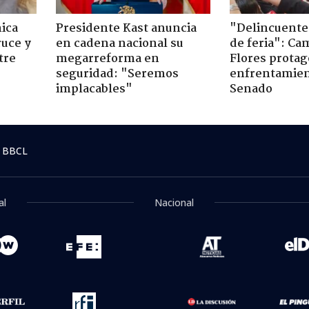
ica
Presidente Kast anuncia
"Delincuente
ruce y
en cadena nacional su
de feria": Cam
tre
megarreforma en
Flores prota
seguridad: "Seremos
enfrentamien
implacables"
Senado
 BBCL
al
Nacional