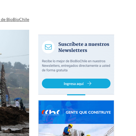
a de BioBioChile