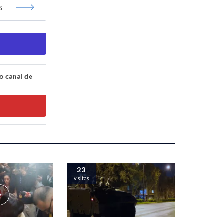
s
o canal de
23
visitas