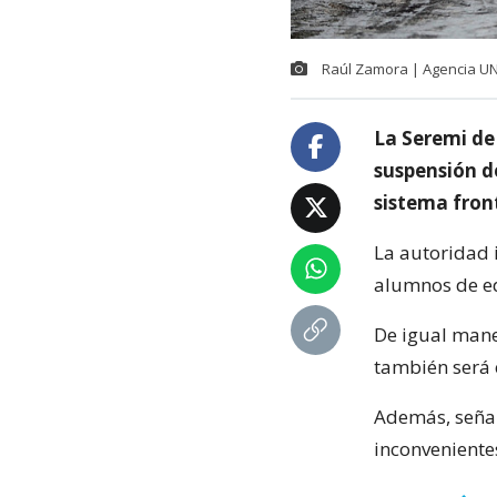
Raúl Zamora | Agencia U
La Seremi de
suspensión de
sistema fron
La autoridad 
alumnos de e
De igual maner
también será 
Además, señal
inconveniente