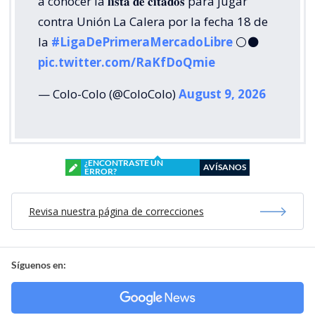
a conocer la 𝐥𝐢𝐬𝐭𝐚 𝐝𝐞 𝐜𝐢𝐭𝐚𝐝𝐨𝐬 para jugar
contra Unión La Calera por la fecha 18 de
la
#LigaDePrimeraMercadoLibre
⚪⚫
pic.twitter.com/RaKfDoQmie
— Colo-Colo (@ColoColo)
August 9, 2026
¿ENCONTRASTE UN
AVÍSANOS
ERROR?
Revisa nuestra página de correcciones
Síguenos en: