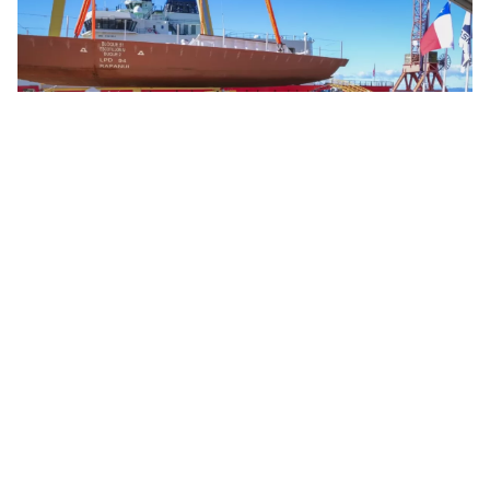
Armada
En el acto, el director de Astilleros y Maestranzas de
la Armada (ASMAR), contraalmirante José Miguel
Hernández, dijo que
“la puesta de la quilla del
‘Rapa Nui’ nos recuerda que esa capacidad no se
termina en un solo buque; se proyecta, se consolida
y vuelve a comenzar con mayor experiencia y