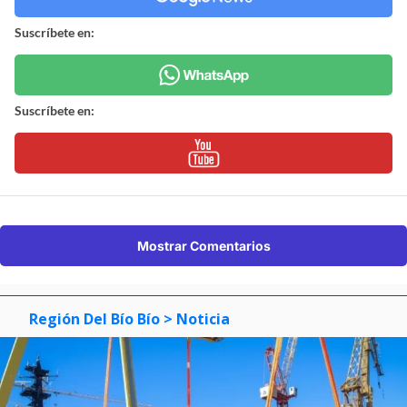
Suscríbete en:
Suscríbete en:
Mostrar Comentarios
Región Del Bío Bío
> Noticia