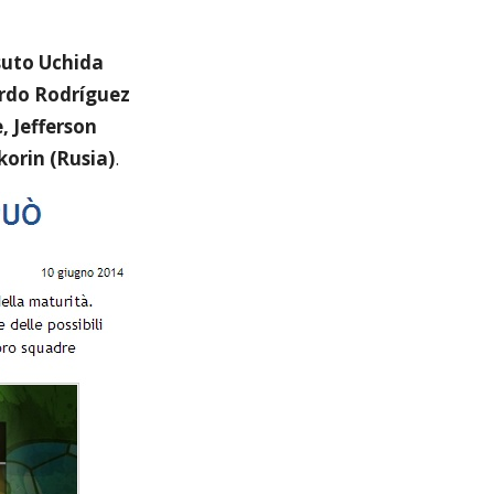
suto Uchida
ardo Rodríguez
e, Jefferson
orin (Rusia)
.