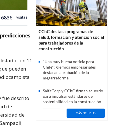
6836
visitas
CChC destaca programas de
s predicciones
salud, formación y atención social
para trabajadores de la
construcción
 listado con 11
"Una muy buena noticia para
Chile": gremios empresariales
 que pueden
destacan aprobación de la
 mediocampista
megarreforma
SalfaCorp y CChC firman acuerdo
para impulsar estándares de
y fue descrito
sostenibilidad en la construcción
dad de
MÁS NOTICIAS
versidad de
 Sampaoli,