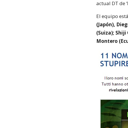
actual DT de ‘
El equipo est
(Japón), Die
(Suiza); Shij
Montero (Ecu