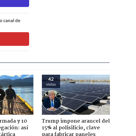
o canal de
42
visitas
Armada y 10
Trump impone arancel del
gación: así
15% al polisilicio, clave
tártica
para fabricar paneles