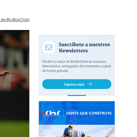
a de BioBioChile