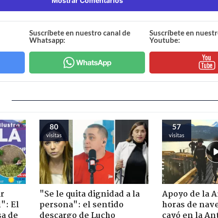
Mostrar Comentarios
Suscríbete en nuestro canal de
Suscríbete en nuestr
Whatsapp:
Youtube:
80
57
visitas
visitas
ir
"Se le quita dignidad a la
Apoyo de la 
": El
persona": el sentido
horas de nave
sa de
descargo de Lucho
cayó en la An