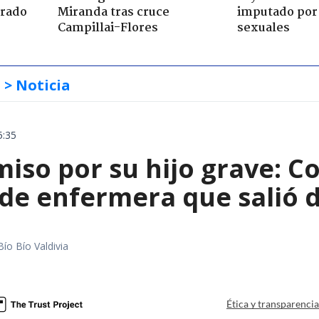
trado
Miranda tras cruce
imputado por 
Campillai-Flores
sexuales
s
> Noticia
5:35
iso por su hijo grave: Co
e enfermera que salió de
Bío Bío Valdivia
a
Ética y transparenci