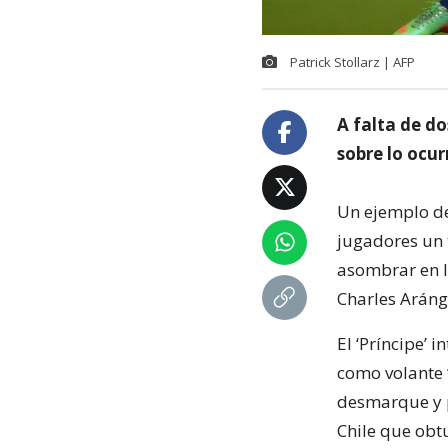
Patrick Stollarz | AFP
A falta de do
sobre lo ocu
Un ejemplo de 
jugadores un 
asombrar en l
Charles Aráng
El ‘Príncipe’ 
como volante 
desmarque y p
Chile que obt