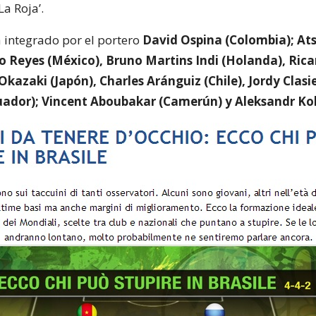
La Roja’.
á integrado por el portero
David Ospina (Colombia); At
go Reyes (México), Bruno Martins Indi (Holanda), Ric
i Okazaki (Japón), Charles Aránguiz (Chile), Jordy Clasi
ador); Vincent Aboubakar (Camerún) y Aleksandr Kok