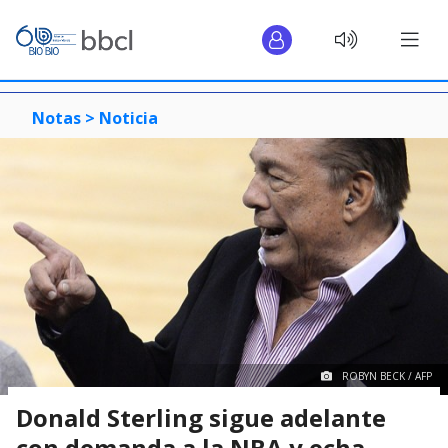
Notas >
Noticia
ROBYN BECK / AFP
Donald Sterling sigue adelante
con demanda a la NBA y echa