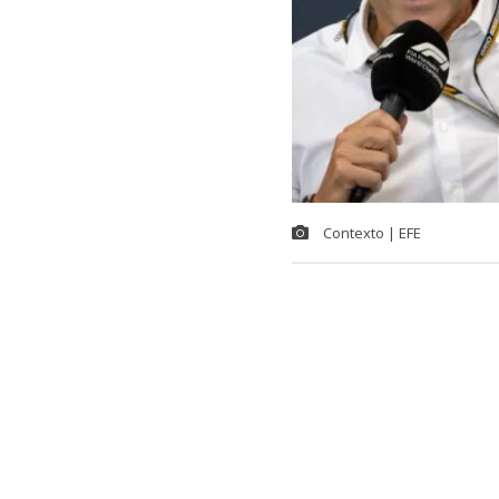
Contexto | EFE
La máxima au
la organizaci
Sudamérica, d
candidato pri