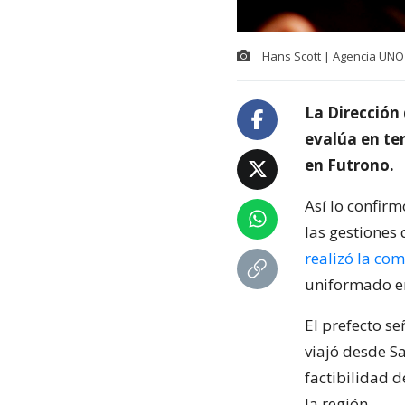
Hans Scott | Agencia UNO
La Dirección
evalúa en ter
en Futrono.
Así lo confirm
las gestiones 
realizó la co
uniformado en
El prefecto s
viajó desde S
factibilidad d
la región.