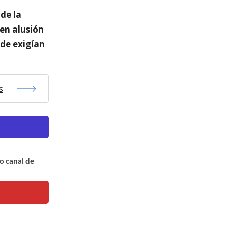
 de la
 en alusión
nde exigían
s
o canal de