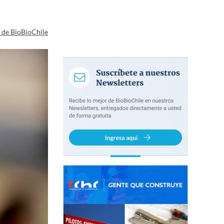
a de BioBioChile