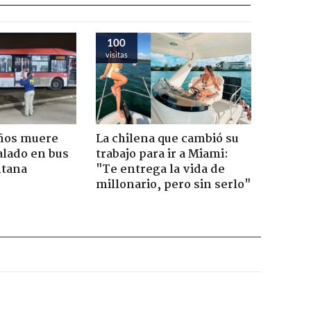
100
visitas
años muere
La chilena que cambió su
alado en bus
trabajo para ir a Miami:
ntana
"Te entrega la vida de
millonario, pero sin serlo"