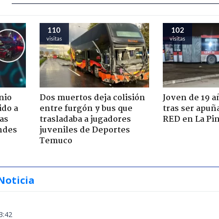
110
102
visitas
visitas
nio
Dos muertos deja colisión
Joven de 19 
ido a
entre furgón y bus que
tras ser apuñ
ras
trasladaba a jugadores
RED en La Pi
ndes
juveniles de Deportes
Temuco
Noticia
3:42