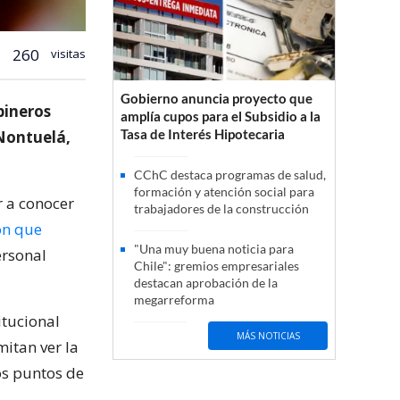
260
visitas
Gobierno anuncia proyecto que
bineros
amplía cupos para el Subsidio a la
Tasa de Interés Hipotecaria
 Nontuelá,
CChC destaca programas de salud,
formación y atención social para
r a conocer
trabajadores de la construcción
ón que
"Una muy buena noticia para
ersonal
Chile": gremios empresariales
destacan aprobación de la
megarreforma
itucional
MÁS NOTICIAS
itan ver la
os puntos de