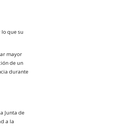
r lo que su
rar mayor
ción de un
ncia durante
la Junta de
d a la