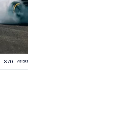
870
visitas
mó que desde
mio a
 el