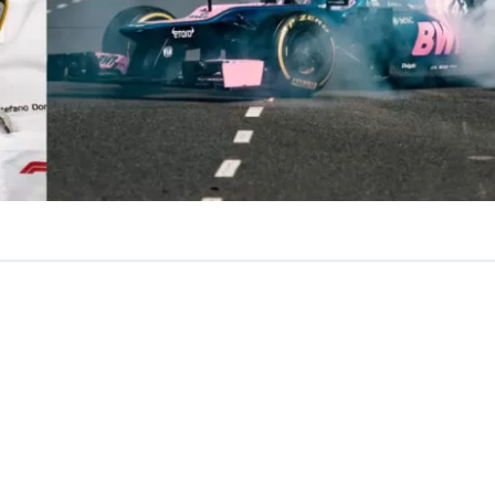
VER RESUMEN
toridad de la
Fórmula 1
,
Stefano Domenicali
, confir
ón existen “conversaciones” para traer un nuevo Gran Pre
onde de inmediato surge Buenos Aires, Argentina, como
ncipal.