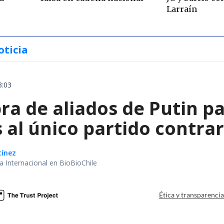
Larraín
oticia
3:03
a de aliados de Putin par
 al único partido contrar
tínez
ea Internacional en BioBioChile
Ética y transparenci