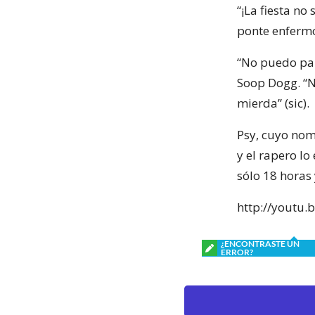
“¡La fiesta no
ponte enfermo
“No puedo par
Soop Dogg. “N
mierda” (sic).
Psy, cuyo nom
y el rapero lo
sólo 18 horas 
http://youtu
¿ENCONTRASTE UN
ERROR?