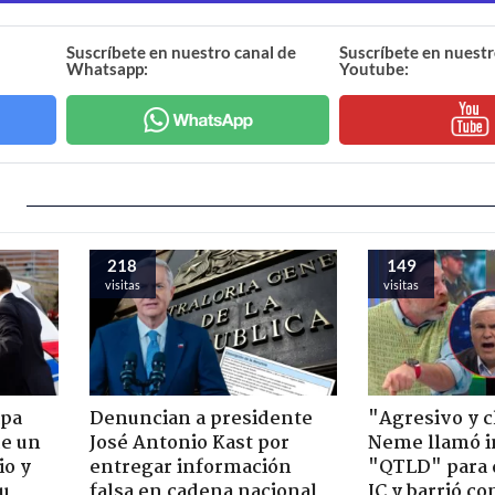
Suscríbete en nuestro canal de
Suscríbete en nuestr
Whatsapp:
Youtube:
218
149
visitas
visitas
apa
Denuncian a presidente
"Agresivo y c
de un
José Antonio Kast por
Neme llamó i
io y
entregar información
"QTLD" para 
su
falsa en cadena nacional
JC y barrió co