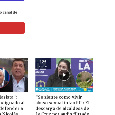
o canal de
125
visitas
lasista":
"Se siente como vivir
ndignado al
abuso sexual infantil": El
defender a
descargo de alcaldesa de
n Nicolás
La Cruz por audio filtrado