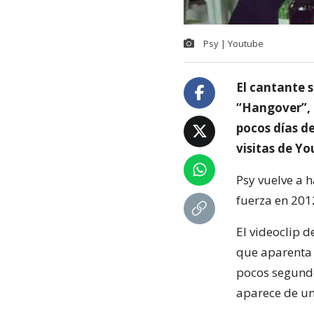
Psy | Youtube
El cantante 
“Hangover”, 
pocos días d
visitas de Y
Psy vuelve a 
fuerza en 201
El videoclip 
que aparenta s
pocos segundo
aparece de u