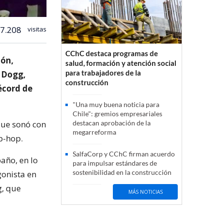
7.208
visitas
CChC destaca programas de
ión,
salud, formación y atención social
para trabajadores de la
 Dogg,
construcción
écord de
"Una muy buena noticia para
Chile": gremios empresariales
que sonó con
destacan aprobación de la
megarreforma
p-hop.
SalfaCorp y CChC firman acuerdo
año, en lo
para impulsar estándares de
sostenibilidad en la construcción
gonista en
g, que
MÁS NOTICIAS