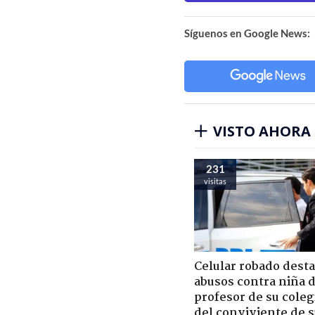
Síguenos en Google News:
VISTO AHORA
231
visitas
Celular robado dest
abusos contra niña 
profesor de su coleg
del conviviente de 