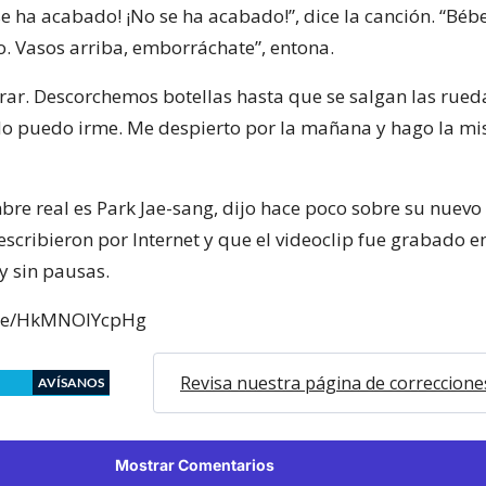
 se ha acabado! ¡No se ha acabado!”, dice la canción. “Béb
. Vasos arriba, emborráchate”, entona.
ar. Descorchemos botellas hasta que se salgan las rueda
o puedo irme. Me despierto por la mañana y hago la m
bre real es Park Jae-sang, dijo hace poco sobre su nuevo
 escribieron por Internet y que el videoclip fue grabado e
y sin pausas.
.be/HkMNOlYcpHg
Revisa nuestra página de correccione
AVÍSANOS
Mostrar Comentarios