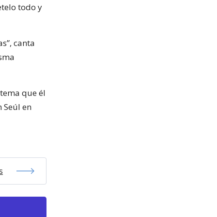
etelo todo y
s”, canta
isma
 tema que él
n Seúl en
s