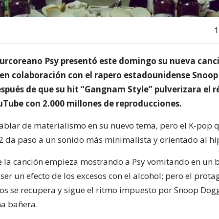
1
surcoreano Psy presentó este domingo su nueva canc
en colaboración con el rapero estadounidense Snoop
espués de que su hit “Gangnam Style” pulverizara el r
ouTube con 2.000 millones de reproducciones.
hablar de materialismo en su nuevo tema, pero el K-pop 
2 da paso a un sonido más minimalista y orientado al hi
de la canción empieza mostrando a Psy vomitando en un b
er un efecto de los excesos con el alcohol; pero el prota
s se recupera y sigue el ritmo impuesto por Snoop Dog
na bañera.