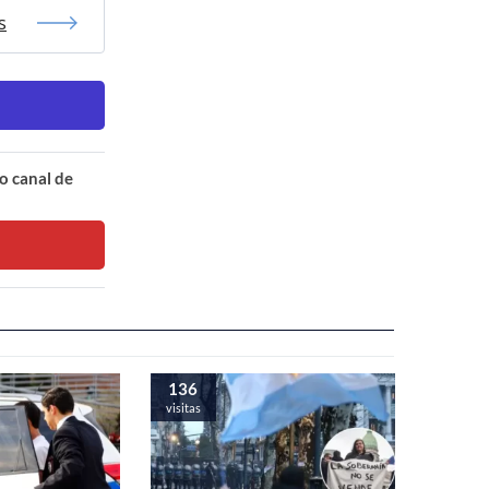
s
o canal de
136
visitas