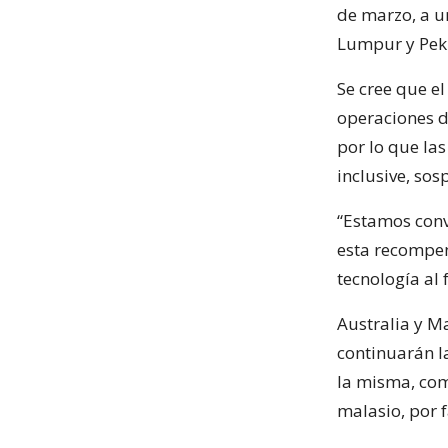
de marzo, a u
Lumpur y Pekí
Se cree que el
operaciones d
por lo que las
inclusive, so
“Estamos conv
esta recompen
tecnología al
Australia y M
continuarán la
la misma, com
malasio, por 