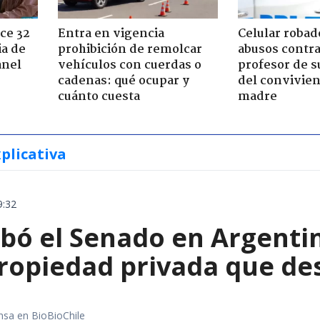
ce 32
Entra en vigencia
Celular robad
ia de
prohibición de remolcar
abusos contra
anel
vehículos con cuerdas o
profesor de s
cadenas: qué ocupar y
del convivien
cuánto cuesta
madre
xplicativa
9:32
bó el Senado en Argentin
propiedad privada que de
nsa en BioBioChile