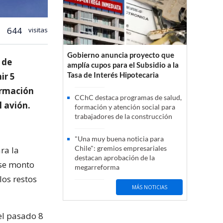
644
visitas
Gobierno anuncia proyecto que
 de
amplía cupos para el Subsidio a la
Tasa de Interés Hipotecaria
ir 5
ormación
CChC destaca programas de salud,
l avión.
formación y atención social para
trabajadores de la construcción
"Una muy buena noticia para
Chile": gremios empresariales
ra la
destacan aprobación de la
ese monto
megarreforma
los restos
MÁS NOTICIAS
 el pasado 8