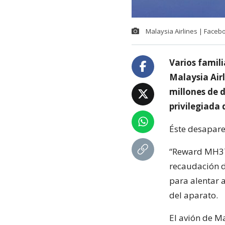
Malaysia Airlines | Faceb
Varios famil
Malaysia Air
millones de 
privilegiada 
Éste desapare
“Reward MH37
recaudación d
para alentar 
del aparato.
El avión de Ma