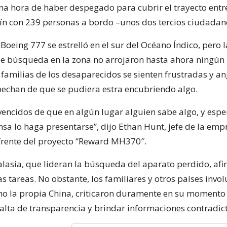
na hora de haber despegado para cubrir el trayecto entr
n con 239 personas a bordo –unos dos tercios ciudadano
 Boeing 777 se estrelló en el sur del Océano Índico, pero 
e búsqueda en la zona no arrojaron hasta ahora ningún 
 familias de los desaparecidos se sienten frustradas y an
spechan de que se pudiera estra encubriendo algo.
encidos de que en algún lugar alguien sabe algo, y es
sa lo haga presentarse”, dijo Ethan Hunt, jefe de la emp
 frente del proyecto “Reward MH370″.
alasia, que lideran la búsqueda del aparato perdido, af
s tareas. No obstante, los familiares y otros países invo
o la propia China, criticaron duramente en su momento
falta de transparencia y brindar informaciones contradict