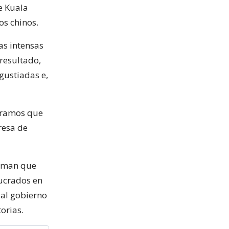
e Kuala
s chinos.
las intensas
resultado,
gustiadas e,
peramos que
resa de
irman que
lucrados en
 al gobierno
orias.