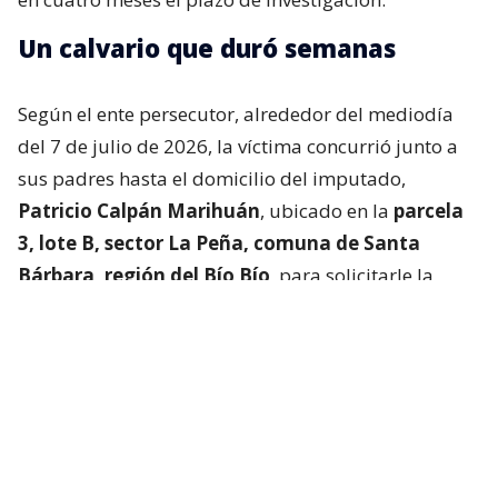
Un calvario que duró semanas
Según el ente persecutor, alrededor del mediodía
del 7 de julio de 2026, la víctima concurrió junto a
sus padres hasta el domicilio del imputado,
Patricio Calpán Marihuán
, ubicado en la
parcela
3, lote B, sector La Peña, comuna de Santa
Bárbara, región del Bío Bío
, para solicitarle la
devolución de una motosierra que le habían
prestado.
El imputado aceptó entregar la especie,
bajo la
condición de que la víctima se quedara a
conversar a solas con él.
Lo que fue aceptado por
la joven.