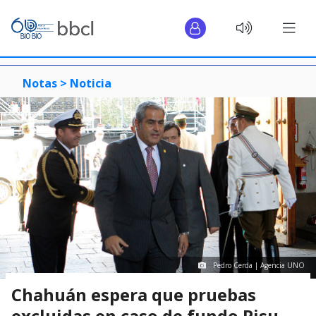
Notas >
Noticia
Pedro Cerda | Agencia UNO
Chahuán espera que pruebas
excluidas en caso de fundo Pisu