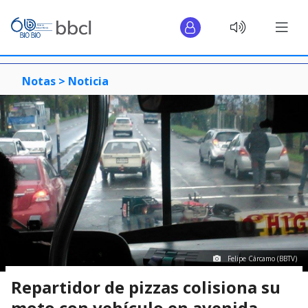
Notas >
Noticia
Felipe Cárcamo (BBTV)
Repartidor de pizzas colisiona su
moto con vehículo en avenida