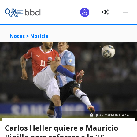
Notas >
Noticia
JUAN MABROMATA / AFP
Carlos Heller quiere a Mauricio
Pinilla para reforzar a la ‘U’