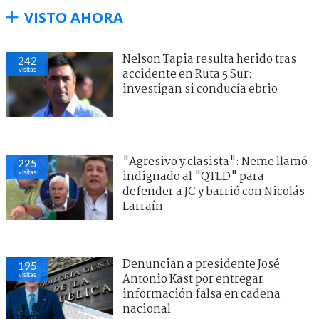
VISTO AHORA
Nelson Tapia resulta herido tras
242
visitas
accidente en Ruta 5 Sur:
investigan si conducía ebrio
"Agresivo y clasista": Neme llamó
225
visitas
indignado al "QTLD" para
defender a JC y barrió con Nicolás
Larraín
Denuncian a presidente José
195
visitas
Antonio Kast por entregar
información falsa en cadena
nacional