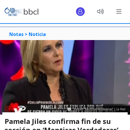
Notas >
Noticia
Jiles en “Mentiras Verdaderas” | La Red
Pamela Jiles confirma fin de su
sección en ‘Mentiras Verdaderas’