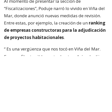
Al momento de presentar la sección de
“Fiscalizaciones”, Poduje narró lo vivido en Viña del
Mar, donde anunció nuevas medidas de revisión.
Entre estas, por ejemplo, la creación de un
ranking
de empresas constructoras para la adjudicación
de proyectos habitacionales
.
“
Es una vergüenza que nos tocó en Viña del Mar.
Eran perfiles terriblemente chantas
. Así yo lo dije.
No podía decir mal hecho, no.
Chanta era la
palabra. ¡Chantas!
Y esta casa la estamos
desarmando ahora y
traeremos otra empresa que
haga bien la pega
“, aseguró.
“Yo siempre pregunto: ‘¿Qué constructora es? Tal y
cual’. Y algunas que dejaron varias embarradas, ¡se
han venido a arreglarla! Después que me criticaron