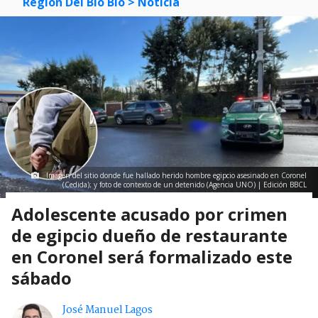
Región Del Bío Bío
> Noticia
Imagen del sitio donde fue hallado herido hombre egipcio asesinado en Coronel
(Cedida); y foto de contexto de un detenido (Agencia UNO) | Edición BBCL
Adolescente acusado por crimen
de egipcio dueño de restaurante
en Coronel será formalizado este
sábado
José Manuel Lagos