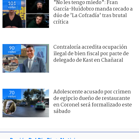
"No les tengo miedo": Fran
101
visitas
García-Huidobro manda recado a
dúo de ’La Cofradía’ tras brutal
crítica
Contraloría acredita ocupación
90
visitas
ilegal de bien fiscal por parte de
delegado de Kast en Chañaral
Adolescente acusado por crimen
70
visitas
de egipcio dueño de restaurante
en Coronel será formalizado este
sábado