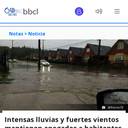
Notas >
Noticia
@fhermo78
Intensas lluvias y fuertes vientos
mantienen anegados a habitantes