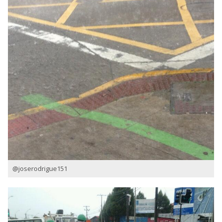
@joserodrigue151