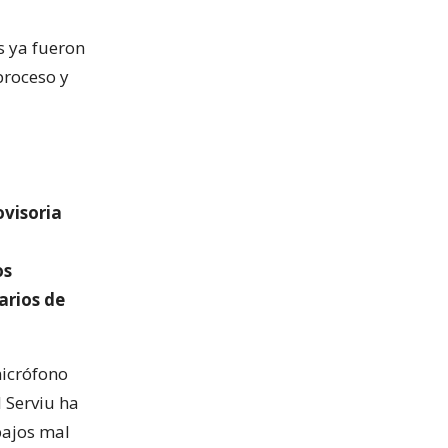
s ya fueron
proceso y
ovisoria
os
arios de
micrófono
l Serviu ha
abajos mal