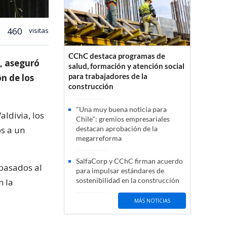
460
visitas
CChC destaca programas de
a, aseguró
salud, formación y atención social
para trabajadores de la
n de los
construcción
"Una muy buena noticia para
aldivia, los
Chile": gremios empresariales
os a un
destacan aprobación de la
megarreforma
SalfaCorp y CChC firman acuerdo
spasados al
para impulsar estándares de
sostenibilidad en la construcción
n la
MÁS NOTICIAS