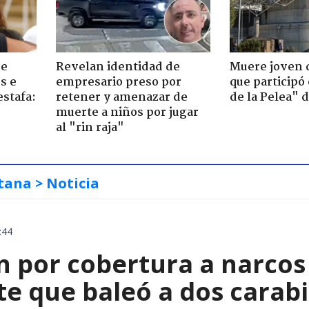
de
Revelan identidad de
Muere joven 
s e
empresario preso por
que participó
estafa:
retener y amenazar de
de la Pelea" 
muerte a niños por jugar
al "rin raja"
tana
> Noticia
:44
 por cobertura a narcos 
te que baleó a dos carab