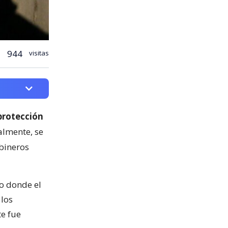
944
visitas
protección
almente, se
bineros
o donde el
 los
te fue