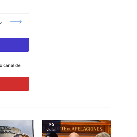
s
o canal de
96
visitas