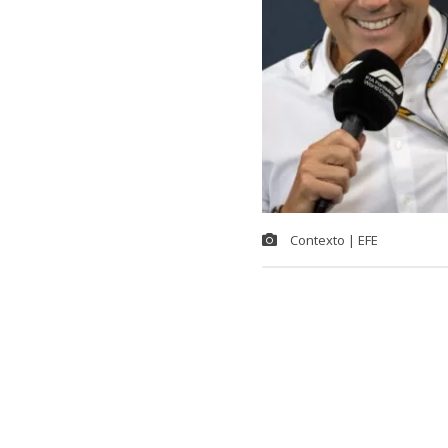
Contexto | EFE
La máxima au
la organizaci
Sudamérica, d