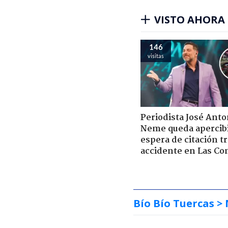
VISTO AHORA
146
visitas
Periodista José Anto
Neme queda apercib
espera de citación t
accidente en Las Co
Bío Bío Tuercas
> 