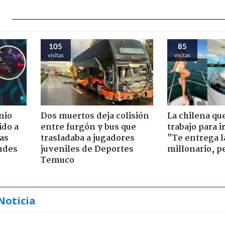
105
85
visitas
visitas
nio
Dos muertos deja colisión
La chilena qu
ido a
entre furgón y bus que
trabajo para i
ras
trasladaba a jugadores
"Te entrega l
ndes
juveniles de Deportes
millonario, p
Temuco
Noticia