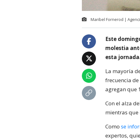
Maribel Fornerod | Agenc
Este domingo
molestia ante
esta jornada
La mayoría de 
frecuencia de 
agregan que 1
Con el alza de
mientras que 
Como
se info
expertos, qui