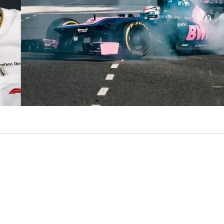
VER RESUMEN
toridad de la
Fórmula 1
,
Stefano Domenicali
, confir
ón existen “conversaciones” para traer un nuevo Gran Pre
onde de inmediato surge Buenos Aires, Argentina, como