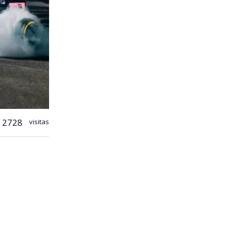
2728
visitas
mó que desde
mio a
 el