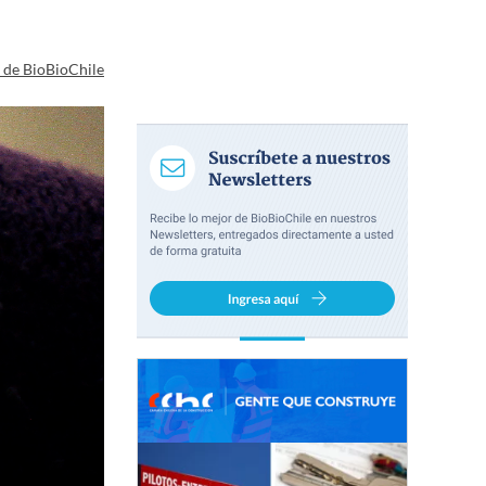
a de BioBioChile