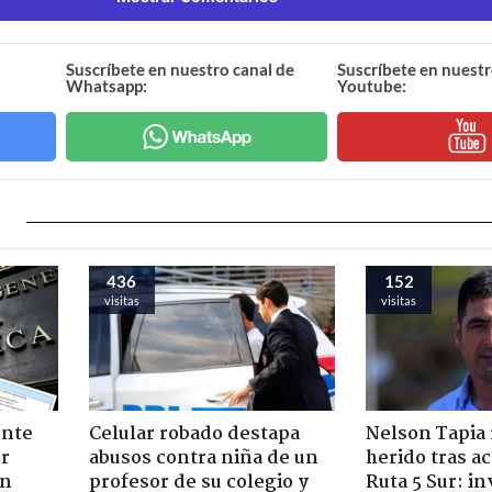
Suscríbete en nuestro canal de
Suscríbete en nuestr
Whatsapp:
Youtube:
436
152
visitas
visitas
ente
Celular robado destapa
Nelson Tapia 
or
abusos contra niña de un
herido tras a
ón
profesor de su colegio y
Ruta 5 Sur: in