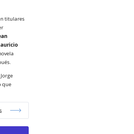
n titulares
er
ean
auricio
novela
pués.
 Jorge
o que
s