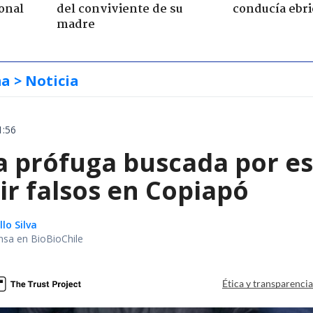
onal
del conviviente de su
conducía ebri
madre
ma
> Noticia
1:56
a prófuga buscada por es
ir falsos en Copiapó
lo Silva
nsa en BioBioChile
Ética y transparenci