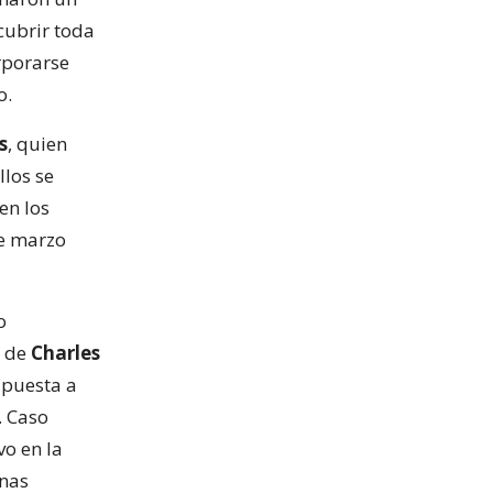
cubrir toda
rporarse
o.
s
, quien
llos se
en los
de marzo
o
s de
Charles
apuesta a
. Caso
vo en la
enas