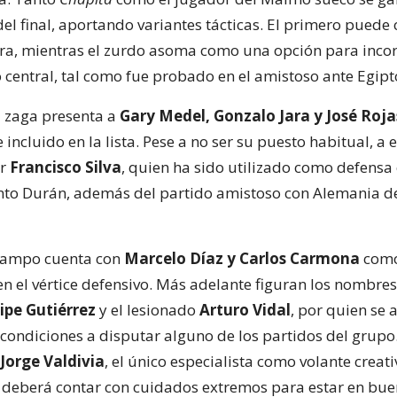
el final, aportando variantes tácticas. El primero puede 
stra, mientras el zurdo asoma como una opción para inco
central, tal como fue probado en el amistoso ante Egipt
la zaga presenta a
Gary Medel, Gonzalo Jara y José Roja
 incluido en la lista. Pese a no ser su puesto habitual, a e
ar
Francisco Silva
, quien ha sido utilizado como defensa 
nto Durán, además del partido amistoso con Alemania 
 campo cuenta con
Marcelo Díaz y Carlos Carmona
com
 en el vértice defensivo. Más adelante figuran los nombre
ipe Gutiérrez
y el lesionado
Arturo Vidal
, por quien se 
 condiciones a disputar alguno de los partidos del grupo
Jorge Valdivia
, el único especialista como volante creati
deberá contar con cuidados extremos para estar en bu