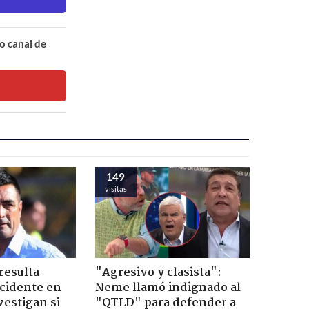
o canal de
149
visitas
resulta
"Agresivo y clasista":
ccidente en
Neme llamó indignado al
vestigan si
"QTLD" para defender a