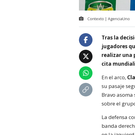
Contexto | AgenciaUno
Tras la decis
jugadores que
realizar una 
cita mundiali
En el arco,
Cla
su pasaje seg
Bravo asoma s
sobre el grupo
La defensa co
banda derech
en la izquier