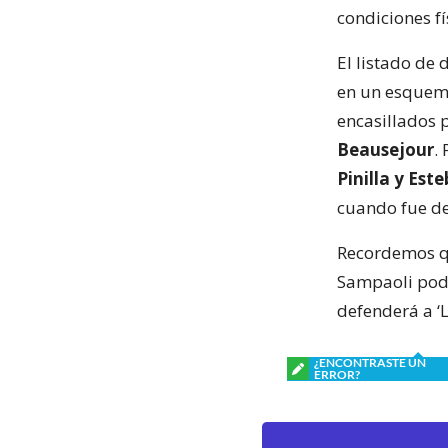
condiciones fí
El listado de 
en un esquema
encasillados 
Beausejour
.
Pinilla y Est
cuando fue de
Recordemos que
Sampaoli podr
defenderá a ‘L
¿ENCONTRASTE UN
ERROR?