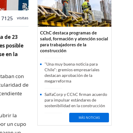
7125
visitas
CChC destaca programas de
va de 23
salud, formación y atención social
para trabajadores de la
es posible
construcción
se en la
"Una muy buena noticia para
Chile": gremios empresariales
taban con
destacan aprobación de la
megarreforma
itularidad de
cendiente
SalfaCorp y CChC firman acuerdo
para impulsar estándares de
sostenibilidad en la construcción
brir la
MÁS NOTICIAS
or un cupo
anaron un