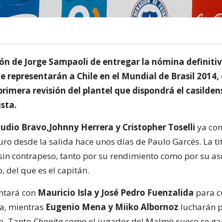
ión de Jorge Sampaoli de entregar la nómina definiti
 representarán a Chile en el Mundial de Brasil 2014, 
primera revisión del plantel que dispondrá el casilden
sta.
udio Bravo,Johnny Herrera y Cristopher Toselli
ya con
uro desde la salida hace unos días de Paulo Garcés. La t
in contrapeso, tanto por su rendimiento como por su as
, del que es el capitán.
ntará con
Mauricio Isla y José Pedro Fuenzalida
para cu
a, mientras
Eugenio Mena y Miiko Albornoz
lucharán p
da. Tanto
Chapita
como el jugador del Malmö sueco se g