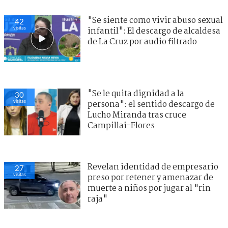
"Se siente como vivir abuso sexual
42
visitas
infantil": El descargo de alcaldesa
de La Cruz por audio filtrado
"Se le quita dignidad a la
30
visitas
persona": el sentido descargo de
Lucho Miranda tras cruce
Campillai-Flores
Revelan identidad de empresario
27
visitas
preso por retener y amenazar de
muerte a niños por jugar al "rin
raja"