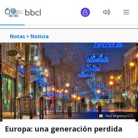
Notas >
Noticia
Paul Mcgreevy (CC)
Europa: una generación perdida