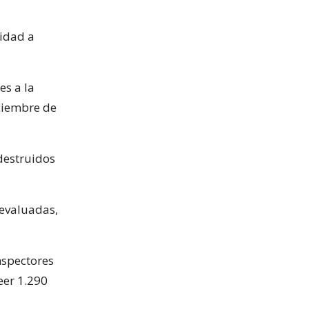
lidad a
es a la
iciembre de
 destruidos
 evaluadas,
nspectores
eer 1.290