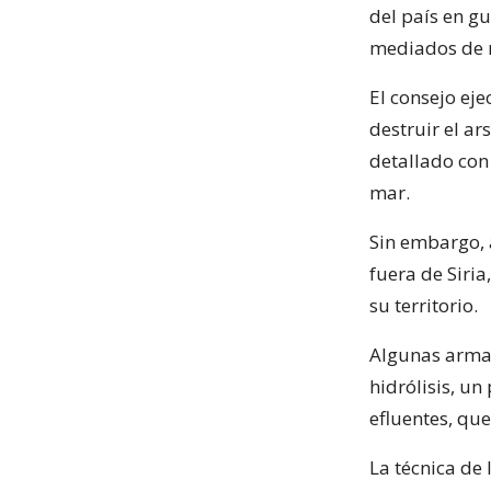
del país en g
mediados de 
El consejo ej
destruir el a
detallado con 
mar.
Sin embargo, 
fuera de Siria
su territorio.
Algunas armas
hidrólisis, u
efluentes, qu
La técnica de