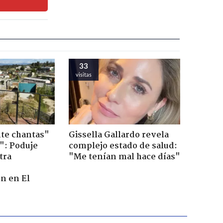
33
visitas
te chantas"
Gissella Gallardo revela
": Poduje
complejo estado de salud:
tra
"Me tenían mal hace días"
r
n en El