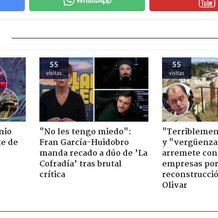
55
55
visitas
visitas
nio
"No les tengo miedo":
"Terriblemen
te de
Fran García-Huidobro
y "vergüenza
manda recado a dúo de ’La
arremete con
Cofradía’ tras brutal
empresas po
crítica
reconstrucció
Olivar