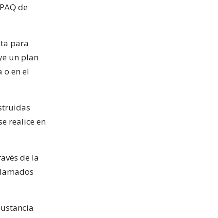
 OPAQ de
uta para
ye un plan
 o en el
struidas
e realice en
avés de la
 llamados
sustancia