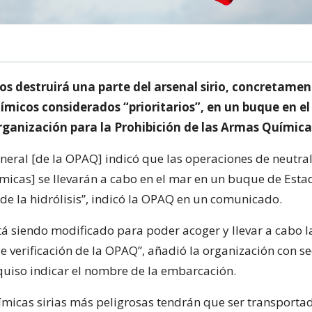
s destruirá una parte del arsenal sirio, concretamen
ímicos considerados “prioritarios”, en un buque en el
rganización para la Prohibición de las Armas Químic
eneral [de la OPAQ] indicó que las operaciones de neutra
micas] se llevarán a cabo en el mar en un buque de Est
 de la hidrólisis”, indicó la OPAQ en un comunicado.
á siendo modificado para poder acoger y llevar a cabo l
e verificación de la OPAQ”, añadió la organización con s
uiso indicar el nombre de la embarcación.
micas sirias más peligrosas tendrán que ser transporta