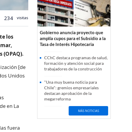
234
visitas
Gobierno anuncia proyecto que
te los
amplía cupos para el Subsidio a la
Tasa de Interés Hipotecaria
 mar,
as (OPAQ).
CChC destaca programas de salud,
formación y atención social para
lización [de
trabajadores de la construcción
ados Unidos
"Una muy buena noticia para
Chile": gremios empresariales
destacan aprobación de la
as
megarreforma
ede en La
MÁS NOTICIAS
das fuera