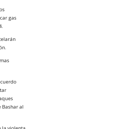
los
icar gas
4.
telarán
ón.
armas
 acuerdo
tar
taques
 Bashar al
 la violenta