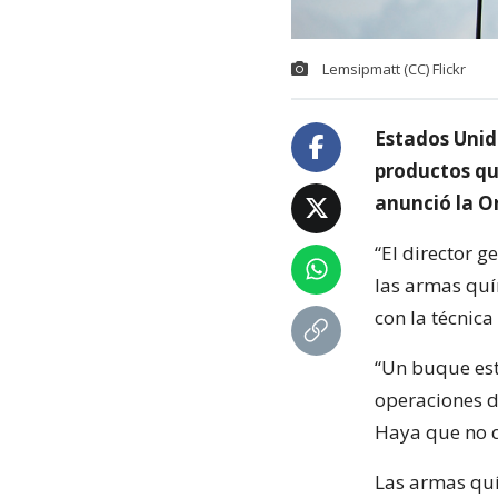
Lemsipmatt (CC) Flickr
Estados Unido
productos qu
anunció la O
“El director g
las armas quí
con la técnica
“Un buque est
operaciones d
Haya que no q
Las armas quí