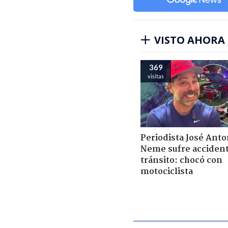
VISTO AHORA
369
visitas
Periodista José Anto
Neme sufre acciden
tránsito: chocó con
motociclista