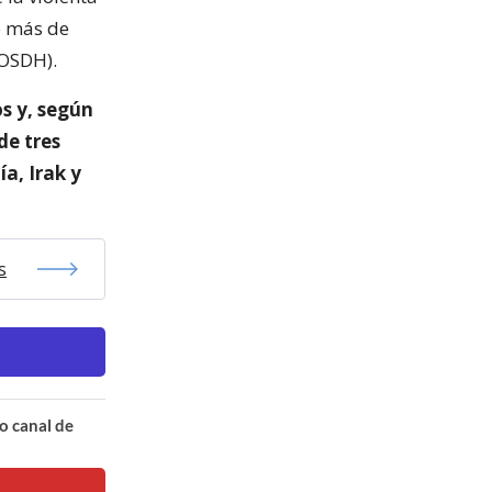
e más de
(OSDH).
s y, según
de tres
a, Irak y
s
o canal de