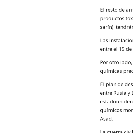
El resto de a
productos tóx
sarín), tendrá
Las instalaci
entre el 15 d
Por otro lado,
químicas prec
El plan de des
entre Rusia y
estadounidens
químicos mort
Asad.
La guerra civi