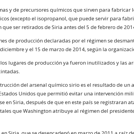
rmas y de precursores químicos que sirven para fabricar 
icos (excepto el isopropanol, que puede servir para fabr
n que ser retirados de Siria antes del 5 de febrero de 201
ones de producción declaradas por el régimen se desman
e diciembre y el 15 de marzo de 2014, según la organizaci
 los lugares de producción ya fueron inutilizados y las 
intadas.
trucción del arsenal químico sirio es el resultado de un
 Estados Unidos que permitió evitar una intervención mili
e en Siria, después de que en este país se registraran a
ales que Washington atribuye al régimen del presidente
l en Siria, que se desencadenó en marzo de 2011 a raíz de