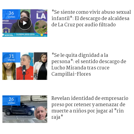
"Se siente como vivir abuso sexual
36
visitas
infantil": El descargo de alcaldesa
de La Cruz por audio filtrado
"Se le quita dignidad a la
31
visitas
persona": el sentido descargo de
Lucho Miranda tras cruce
Campillai-Flores
Revelan identidad de empresario
26
visitas
preso por retener y amenazar de
muerte a niños por jugar al "rin
raja"