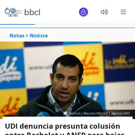
Notas >
Noticia
Archivo | Mauricio Méndez | Agencia UNO
UDI denuncia presunta colusión
entre Bachelet y ANFP para bajar