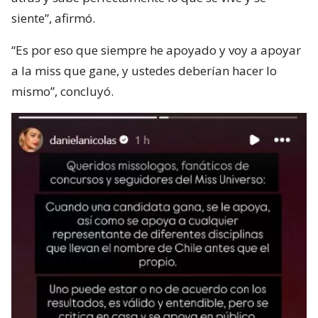
siente”, afirmó.
“Es por eso que siempre he apoyado y voy a apoyar
a la miss que gane, y ustedes deberían hacer lo
mismo”, concluyó.