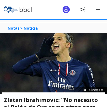
Notas >
Noticia
elcomercio.pe
Zlatan Ibrahimovic: “No necesito
el Balón de Oro como otros para