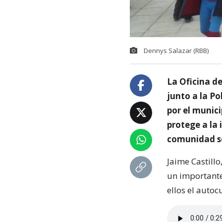
Dennys Salazar (RBB)
La Oficina d
junto a la Po
por el munic
protege a la 
comunidad so
Jaime Castillo
un importante
ellos el autoc