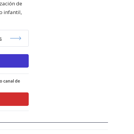
ización de
 infantil,
s
o canal de