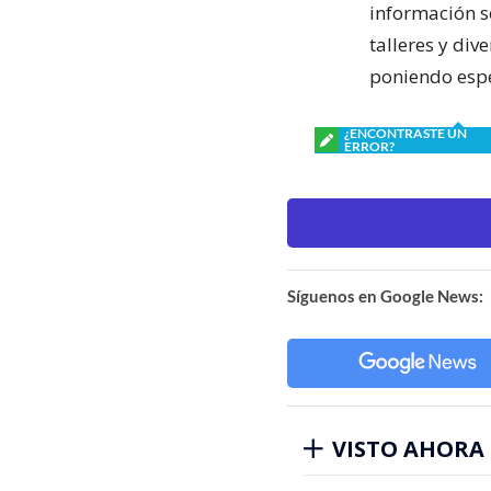
información s
talleres y div
poniendo espec
¿ENCONTRASTE UN
ERROR?
Síguenos en Google News:
VISTO AHORA