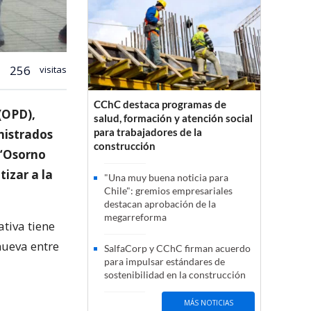
256
visitas
CChC destaca programas de
(OPD),
salud, formación y atención social
para trabajadores de la
inistrados
construcción
 “Osorno
izar a la
"Una muy buena noticia para
Chile": gremios empresariales
destacan aprobación de la
megarreforma
ativa tiene
mueva entre
SalfaCorp y CChC firman acuerdo
para impulsar estándares de
sostenibilidad en la construcción
MÁS NOTICIAS