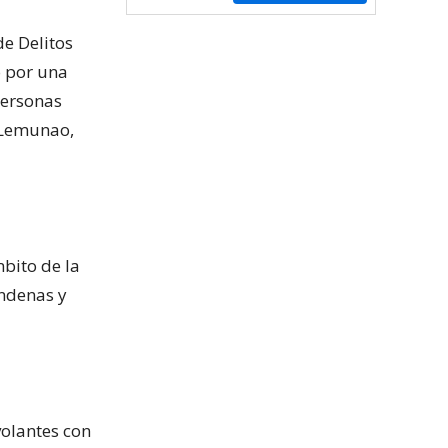
de Delitos
o por una
personas
a Lemunao,
bito de la
ondenas y
volantes con