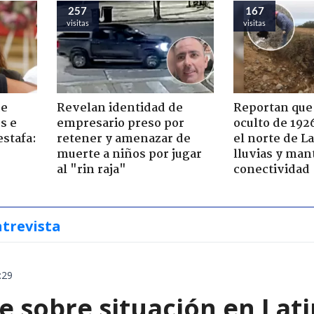
257
167
visitas
visitas
de
Revelan identidad de
Reportan que
s e
empresario preso por
oculto de 192
estafa:
retener y amenazar de
el norte de L
muerte a niños por jugar
lluvias y man
al "rin raja"
conectividad
ntrevista
:29
e sobre situación en Lat