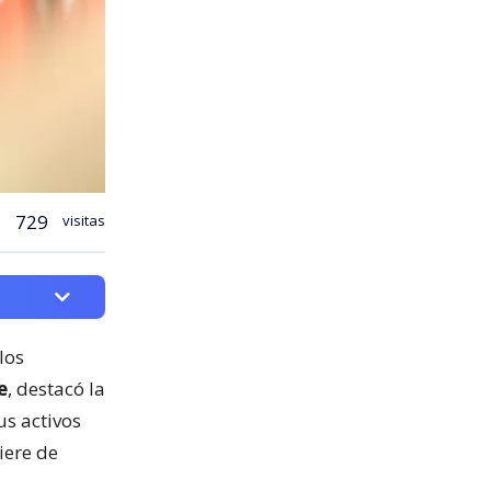
729
visitas
los
e
, destacó la
us activos
iere de