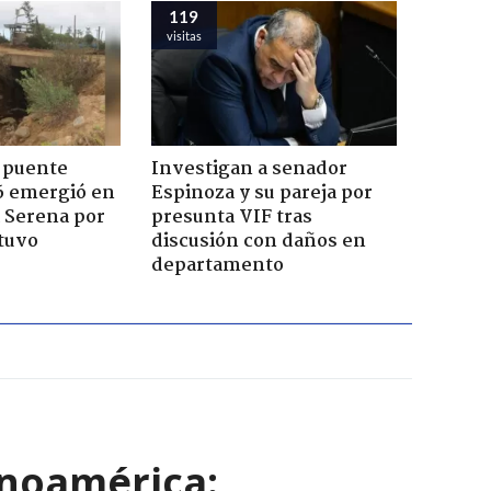
119
visitas
 puente
Investigan a senador
6 emergió en
Espinoza y su pareja por
a Serena por
presunta VIF tras
tuvo
discusión con daños en
departamento
inoamérica: