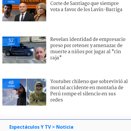
visitas
Corte de Santiago que siempre
vota a favor de los Lavín-Barriga
Revelan identidad de empresario
52
visitas
preso por retener y amenazar de
muerte a niños por jugar al "rin
raja"
Youtuber chileno que sobrevivió al
48
visitas
mortal accidente en montaña de
Perú rompe el silencio en sus
redes
Espectáculos Y TV
> Noticia