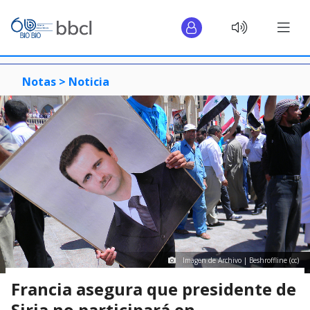
Notas >
Noticia
Imagen de Archivo | Beshroffline (cc)
Francia asegura que presidente de
Siria no participará en