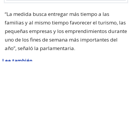
“La medida busca entregar más tiempo a las
familias y al mismo tiempo favorecer el turismo, las
pequeñas empresas y los emprendimientos durante
uno de los fines de semana más importantes del
año”, señaló la parlamentaria.
Lee también...
Parisi dice que Kast "queda corto"
con presentar ACOT: "Está
faltando a sus promesas de
campaña"
Sin embargo, el proyecto necesita el respaldo del
Ejecutivo, ya que se trata de una materia de
iniciativa exclusiva del Presidente de la República.